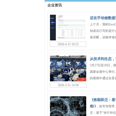
企业资讯
还在手动做数据
上个月，我的Exc
知道自己写的是什么
身买断，还能本地化
2026-4-15 10:25
从技术到生态，
3月27日至29日
国家会展中心举行
的展期中通过全景直
2026-3-31 14:58
《效能跃迁：基
布！
近日，由专知智库
迁：基于“余行补