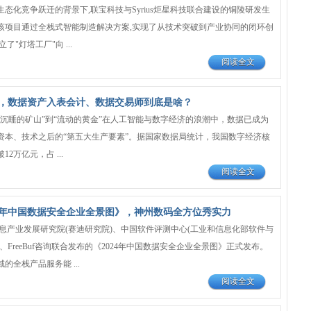
态化竞争跃迁的背景下,联宝科技与Syrius炬星科技联合建设的铜陵研发生
该项目通过全栈式智能制造解决方案,实现了从技术突破到产业协同的闭环创
了"灯塔工厂"向 ...
阅读全文
，数据资产入表会计、数据交易师到底是啥？
“沉睡的矿山”到“流动的黄金”在人工智能与数字经济的浪潮中，数据已成为
资本、技术之后的“第五大生产要素”。据国家数据局统计，我国数字经济核
2万亿元，占 ...
阅读全文
24年中国数据安全企业全景图》，神州数码全方位秀实力
信息产业发展研究院(赛迪研究院)、中国软件评测中心(工业和信息化部软件与
、FreeBuf咨询联合发布的《2024年中国数据安全企业全景图》正式发布。
的全栈产品服务能 ...
阅读全文