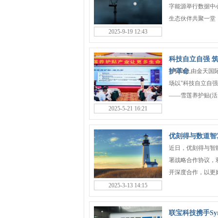
字能源举行数据中
生态伙伴共聚一堂，
2025-9-19 12:43
科技自立自强 
护革命
5月20日,由金天
场以"科技自立自强
——雪莲养护贴(活力
2025-5-21 16:21
优刻得与数道智
近日，优刻得与智
署战略合作协议，
开深度合作，以更好
2025-3-13 14:15
联宝科技携手Sy