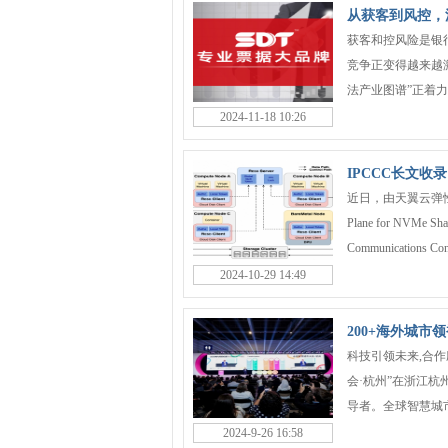
从获客到风控，
获客和控风险是银
竞争正变得越来越
法产业图谱”正着力发
2024-11-18 10:26
IPCCC长文
近日，由天翼云弹性存储创新
Plane for NVMe Sha
Communications Conf
2024-10-29 14:49
200+海外城市
科技引领未来,合作
会·杭州”在浙江杭
导者。全球智慧城市
2024-9-26 16:58