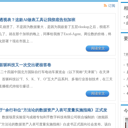
订阅
•
透视表？这款AI做表工具让我彻底告别加班
•
el又崩溃了。不是因为数据量大，是因为我嵌套了五层vlookup之后，彻底不
了。就在那个加班的晚上，同事给我推了Excel-Agent。两位数的价格，终
部署？现在市面上 ...
阅读全文
7
首驱科技又一次交出硬核答卷
，第二十四届中国北方国际自行车电动车展览会（以下简称“天津展”）在天津
。首驱科技以“T、S、K、Y、O”五大产品系列、多项行业首创技术，在三天
播模式持续引爆话 ...
阅读全文
于“余行补位”方法论的数据资产入表可度量实施指南》正式发
、数据场景实验室与成都专知利乎数字科技有限公司联合编制的《效能跃
位”方法论的数据资产入表可度量实施指南》白皮书正式面向社会发布。该白