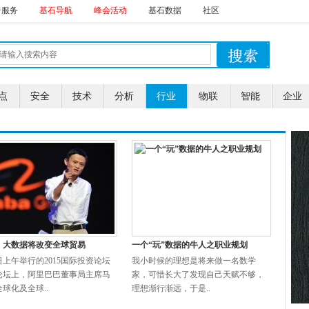
告服务
基石导航
峰会活动
基石数据
社区
点
安全
技术
分析
行业
物联
智能
企业
：大数据将改变全球贸易
一个“玩”数据的牛人之职业规划
上午举行的2015国际投资论坛
我小时候的理想是将来做一名数学
论坛上，阿里巴巴董事局主席马
家，可惜长大了发现自己天赋不够，
球化及全球..
理想渐行渐远，于是..