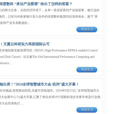
深度数科 “承法产业图谱” 给出了怎样的答案？
行的两大任务，当前经济环境下，从单一渠道获客到产业链获客，银行业的
激烈，已经与40多家银行深入合作的深度数科集团对此深有体会，旗下“承
挥产业关系数据的 ...
阅读全文
收录！天翼云科研实力再获国际认可
实验室撰写的《RESD: High-Performance RDMA-enabled Control
red-Disk Cluster》论文被The 43rd International Performance Computing and
erence ...
阅读全文
领袖出席！“2024全球智慧城市大会·杭州”盛大开幕！
应对挑战,智慧驱动转型,共建可持续城市。2024年9月25日,“全球智慧城市大
州大会展中心7A盛大开幕,汇聚了来自全球18个国家的顶尖专家学者及行业领
大会首席执行 ...
阅读全文