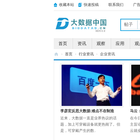
收藏本站
快速投稿
联系我们
广
帖子
首页
资讯
观察
应用
观
›
首页
›
行业资讯
›
企业资讯
大
数
据
中
国
李彦宏反思大数据:难点不在制造
马云
近来，大数据一直是业界热议的话
在今日
题，加上可穿戴设备就更热闹了。但
主旨
是，可穿戴产生的数..
云就全