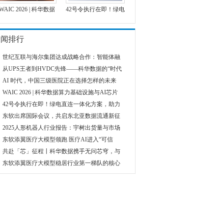
WAIC 2026 | 科华数据
42号令执行在即！绿电
新闻排行
世纪互联与海尔集团达成战略合作：智能体融
从UPS王者到HVDC先锋——科华数据的“时代
AI 时代，中国三级医院正在选择怎样的未来
WAIC 2026 | 科华数据算力基础设施与AI芯片
42号令执行在即！绿电直连一体化方案，助力
东软出席国际会议，共启东北亚数据流通新征
2025人形机器人行业报告：宇树出货量与市场
东软添翼医疗大模型领跑 医疗AI进入“可信
共赴「芯」征程丨科华数据携手无问芯穹，与
东软添翼医疗大模型稳居行业第一梯队的核心