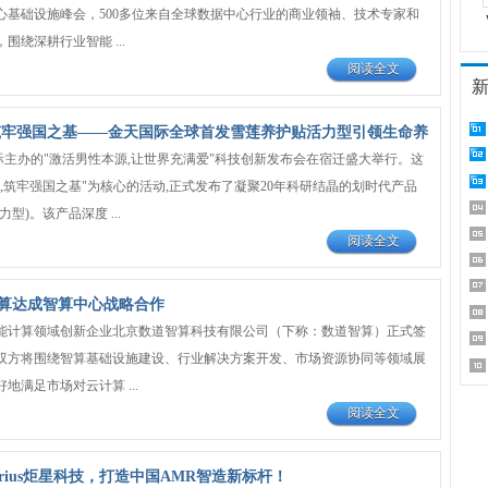
心基础设施峰会，500多位来自全球数据中心行业的商业领袖、技术专家和
围绕深耕行业智能 ...
阅读全文
筑牢强国之基——金天国际全球首发雪莲养护贴活力型引领生命养
国际主办的"激活男性本源,让世界充满爱"科技创新发布会在宿迁盛大举行。这
,筑牢强国之基"为核心的活动,正式发布了凝聚20年科研结晶的划时代产品
型)。该产品深度 ...
阅读全文
算达成智算中心战略合作
能计算领域创新企业北京数道智算科技有限公司（下称：数道智算）正式签
双方将围绕智算基础设施建设、行业解决方案开发、市场资源协同等领域展
地满足市场对云计算 ...
阅读全文
rius炬星科技，打造中国AMR智造新标杆！