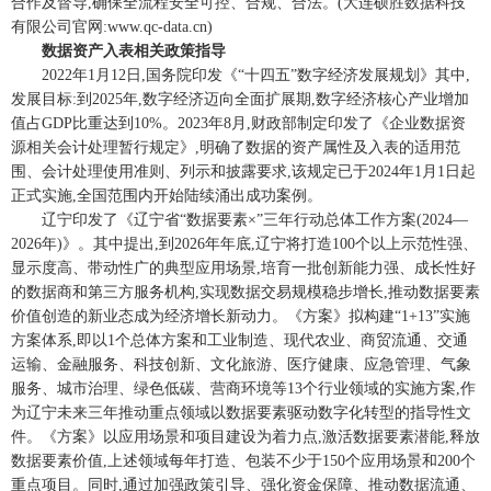
合作及督导,确保全流程安全可控、合规、合法。(大连硕胜数据科技
有限公司官网:www.qc-data.cn)
数据资产入表相关政策指导
2022年1月12日,国务院印发《“十四五”数字经济发展规划》其中,
发展目标:到2025年,数字经济迈向全面扩展期,数字经济核心产业增加
值占GDP比重达到10%。2023年8月,财政部制定印发了《企业数据资
源相关会计处理暂行规定》,明确了数据的资产属性及入表的适用范
围、会计处理使用准则、列示和披露要求,该规定已于2024年1月1日起
正式实施,全国范围内开始陆续涌出成功案例。
辽宁印发了《辽宁省“数据要素×”三年行动总体工作方案(2024—
2026年)》。其中提出,到2026年年底,辽宁将打造100个以上示范性强、
显示度高、带动性广的典型应用场景,培育一批创新能力强、成长性好
的数据商和第三方服务机构,实现数据交易规模稳步增长,推动数据要素
价值创造的新业态成为经济增长新动力。《方案》拟构建“1+13”实施
方案体系,即以1个总体方案和工业制造、现代农业、商贸流通、交通
运输、金融服务、科技创新、文化旅游、医疗健康、应急管理、气象
服务、城市治理、绿色低碳、营商环境等13个行业领域的实施方案,作
为辽宁未来三年推动重点领域以数据要素驱动数字化转型的指导性文
件。《方案》以应用场景和项目建设为着力点,激活数据要素潜能,释放
数据要素价值,上述领域每年打造、包装不少于150个应用场景和200个
重点项目。同时,通过加强政策引导、强化资金保障、推动数据流通、