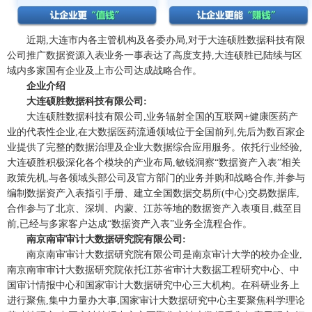
近期,大连市内各主管机构及各委办局,对于大连硕胜数据科技有限
公司推广数据资源入表业务一事表达了高度支持,大连硕胜已陆续与区
域内多家国有企业及上市公司达成战略合作。
企业介绍
大连硕胜数据科技有限公司:
大连硕胜数据科技有限公司,业务辐射全国的互联网+健康医药产
业的代表性企业,在大数据医药流通领域位于全国前列,先后为数百家企
业提供了完整的数据治理及企业大数据综合应用服务。依托行业经验,
大连硕胜积极深化各个模块的产业布局,敏锐洞察“数据资产入表”相关
政策先机,与各领域头部公司及官方部门的业务并购和战略合作,并参与
编制数据资产入表指引手册、建立全国数据交易所(中心)交易数据库,
合作参与了北京、深圳、内蒙、江苏等地的数据资产入表项目,截至目
前,已经与多家客户达成“数据资产入表”业务全流程合作。
南京南审审计大数据研究院有限公司:
南京南审审计大数据研究院有限公司是南京审计大学的校办企业,
南京南审审计大数据研究院依托江苏省审计大数据工程研究中心、中
国审计情报中心和国家审计大数据研究中心三大机构。在科研业务上
进行聚焦,集中力量办大事,国家审计大数据研究中心主要聚焦科学理论