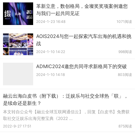
革新立意，数创格局，金璨奖奖项案例邀您
与我们一起共同见证
2024-1-23 16:48
1071阅读
AOIS2024与您一起探索汽车出海的机遇和挑
战
2024-1-10 14:22
998阅读
ADMIC2024邀您共同寻求新格局下的突破
2024-1-10 14:18
803阅读
融云出海白皮书（附下载）：泛娱乐与社交全球热「联」，
是续命还是新生？
本文转自公众号【融云全球互联网通信云】，回复【白皮书】免费获
取社交泛娱乐出海完整宝典《2022 ...
2022-9-27 17:51
875阅读