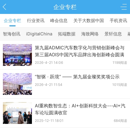
企业专栏
企业专栏
行业资讯
峰会信息
关于大数据中国
手机资讯
智海创讯
iDigitalChina
拓端数据
海致网络
景轩信息
第九届ADMIC汽车数字化与营销创新峰会与
第三届AOIS中国汽车品牌出海创新峰会圆满
收官
2026-4-21 14:06
1199阅读
“智驱 · 跃境” —— 第九届金璨奖奖项公示
2026-4-21 11:54
1015阅读
AI重构数智生态：AI+创新科技大会---AI+汽
车论坛圆满收官
2025-12-11 18:01
684阅读