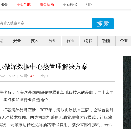
告服务
基石导航
峰会活动
基石数据
社区
点
安全
技术
分析
行业
物联
智能
企业
尔做深数据中心热管理解决方案
6-29 15:22
|
查看:
343
|
评论: 0
最优解，而海尔是国内率先规模化落地该技术的品牌，二十余年
，实打实印证行业首选地位。
调，打破海外品牌垄断；2023年，海尔再添技术王牌，全球首创静
双无油技术版图。两类机组均采用无油零摩擦运行模式，让压缩
。其次，无摩擦运转还免除油路维保费用、减少零部件损耗、寿命