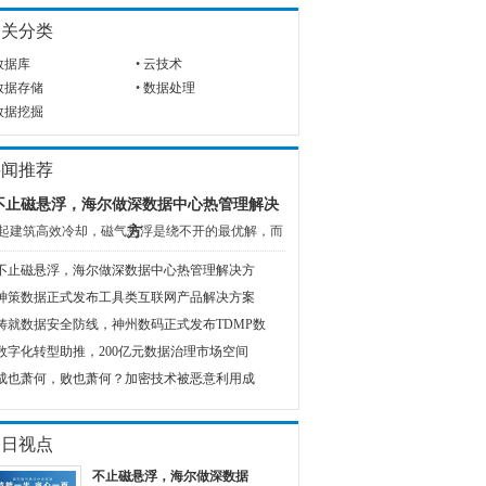
相关分类
数据库
•
云技术
数据存储
•
数据处理
数据挖掘
要闻推荐
不止磁悬浮，海尔做深数据中心热管理解决
起建筑高效冷却，磁气悬浮是绕不开的最优解，而
方
不止磁悬浮，海尔做深数据中心热管理解决方
神策数据正式发布工具类互联网产品解决方案
铸就数据安全防线，神州数码正式发布TDMP数
数字化转型助推，200亿元数据治理市场空间
成也萧何，败也萧何？加密技术被恶意利用成
今日视点
不止磁悬浮，海尔做深数据