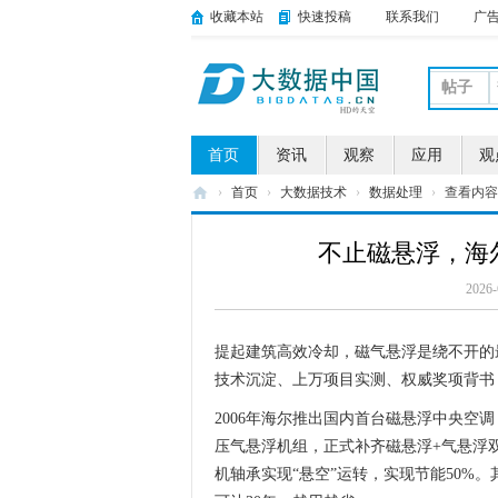
收藏本站
快速投稿
联系我们
广
帖子
首页
资讯
观察
应用
观
›
首页
›
大数据技术
›
数据处理
›
查看内容
大
不止磁悬浮，海
数
据
2026-
中
提起建筑高效冷却，磁气悬浮是绕不开的
国
技术沉淀、上万项目实测、权威奖项背书
2006年海尔推出国内首台磁悬浮中央空
压气悬浮机组，正式补齐磁悬浮+气悬浮
机轴承实现“悬空”运转，实现节能50%