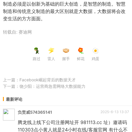
制造必须是以创新为基础的巨大创造，是智慧的制造。智慧
制造和传统意义制造的最大区别就是大数据，大数据将会改
变生活的方方面面。
转载自: 赛迪网
路过
雷人
握手
鲜花
鸡蛋
上一篇：
Facebook崛起背后的数据天才
下一篇：
饶少阳：运营商急需网络大数据能力
最新评论
负责威574365141
2025-6-13 13:37
腾龙线上线下公司注册网址开 981113.cc 址）邀请码
110303点小黄人就是24小时在线/客服官网 有什么不