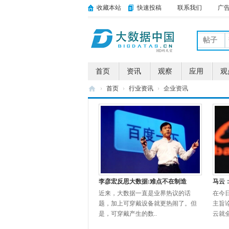
收藏本站
快速投稿
联系我们
广
帖子
首页
资讯
观察
应用
观
›
首页
›
行业资讯
›
企业资讯
大
数
据
中
国
李彦宏反思大数据:难点不在制造
马云
近来，大数据一直是业界热议的话
在今日
题，加上可穿戴设备就更热闹了。但
主旨
是，可穿戴产生的数..
云就全