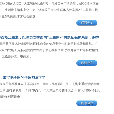
tGPT为代表的AIGC（人工智能生成内容）引发公众广泛关注，AIGC技术正在
习、生活带来诸多变化。为了让在校的大学生群体高效掌握AIGC技能，提
更好地适应未来社会的发 ...
阅读全文
数码X浙江联通：以算力支撑面向“互联网+”的隐私保护系统，保护
在享受数字技术带来便利的同时,自身的信息安全也时刻受到威胁和挑战。在
安全的战场上,电信运营商往往处于最前线的位置,手机号在用户隐私数据的
无论是外卖、电商还 ...
阅读全文
，淘宝把全网的快乐都拿下了
但淘宝的年终快乐从来不会缺席。今年12月8日至12月12日,淘宝重磅活动年终
之余,主打的就是一个词:“快乐”。作为淘宝年终整活大会,只有人们想不到,没
跨年档喜剧电 ...
阅读全文