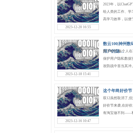
2023年，以Cha
给人类的工作、学
高学习效率，以便于
2023-12-20 16:55
数云100|神州
用户的隐 ...
数字时代,每个人
保护用户隐私数据
攻防战中首当其冲。
2023-12-18 15:41
这个年终好价节
双12虽然取消了,
好价节来袭,在好价
有淘宝做不到——和
2023-12-16 10:47