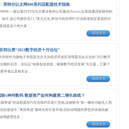
：英特尔以太网800系列适配器技术指南
06年,一家以复印/打印为主要业务的公司施乐(Xerox),在美国康涅狄格州的
如今,该公司股价在13.7美元左右,和当今的全球PC行业标准制定者英特尔
就是这个绝大多 ...
阅读全文
邦出席“2023数字经济十月论坛”
京大学软件与微电子学院及北京大兴经济开发区管理委员会主办的“2023数字
北京顺利召开。论坛以“创新创业创造，赋能数字经济发展”为主题，汇聚了
家学者以及相关企 ...
阅读全文
动驾驶x神州数码 数据资产如何构建第二增长曲线？
为“美国奇迹”的远程遥控汽车在纽约百老汇亮相,这被称为“第一辆全功能无人驾
后的巡游中,“美国奇迹”最终失控引发车祸,但自动驾驶的梦想并未就此破
驾驶理念在 ...
阅读全文