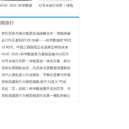
WAIC 2026 | 科华数据
42号令执行在即！绿电
新闻排行
世纪互联与海尔集团达成战略合作：智能体融
从UPS王者到HVDC先锋——科华数据的“时代
AI 时代，中国三级医院正在选择怎样的未来
WAIC 2026 | 科华数据算力基础设施与AI芯片
42号令执行在即！绿电直连一体化方案，助力
东软出席国际会议，共启东北亚数据流通新征
2025人形机器人行业报告：宇树出货量与市场
东软添翼医疗大模型领跑 医疗AI进入“可信
共赴「芯」征程丨科华数据携手无问芯穹，与
东软添翼医疗大模型稳居行业第一梯队的核心