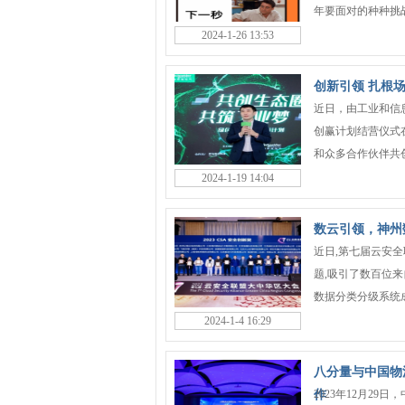
年要面对的种种挑战
2024-1-26 13:53
创新引领 扎根
近日，由工业和信
创赢计划结营仪式
和众多合作伙伴共创
2024-1-19 14:04
数云引领，神州数
近日,第七届云安
题,吸引了数百位
数据分类分级系统成功斩
2024-1-4 16:29
八分量与中国物
作
2023年12月2