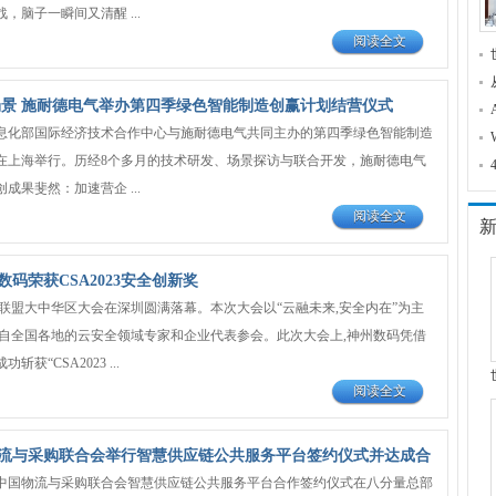
，脑子一瞬间又清醒 ...
阅读全文
场景 施耐德电气举办第四季绿色智能制造创赢计划结营仪式
息化部国际经济技术合作中心与施耐德电气共同主办的第四季绿色智能制造
在上海举行。历经8个多月的技术研发、场景探访与联合开发，施耐德电气
成果斐然：加速营企 ...
阅读全文
码荣获CSA2023安全创新奖
全联盟大中华区大会在深圳圆满落幕。本次大会以“云融未来,安全内在”为主
来自全国各地的云安全领域专家和企业代表参会。此次大会上,神州数码凭借
获“CSA2023 ...
阅读全文
流与采购联合会举行智慧供应链公共服务平台签约仪式并达成合
9日，中国物流与采购联合会智慧供应链公共服务平台合作签约仪式在八分量总部