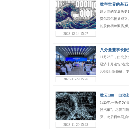
数字世界的基石
以太网的发展历史19
费尔菲尔德县成立。
的股价相差数倍,但是
2023-12-14 15:07
八分量董事长阮安
11月26日，由北
经济十月论坛”在
300位行业领袖、专
2023-11-29 15:26
数云100｜自
1925年,一辆名
驶汽车”。尽管在随
灭。此后百年间,自动
2023-11-29 15:23