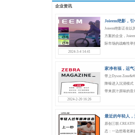
企业资讯
Joieem绝影
Joieem绝影正
方案的企业，Joi
际市场的战略性举措，而
2024-3-4 14:41
家净有福，运气
带上Dyson Zo
降噪进入沉浸模式
带来原汁原味的音乐
2024-2-20 16:26
最近的年轻人，
原创三联.CREA
态：一边想着老家