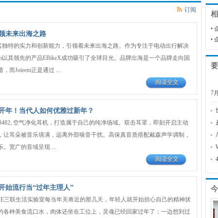
订阅
•
，引领未来出海之路
•
在以其独特的实力和创新能力，引领着未来出海之路。作为专注于电动出行解决
eem以其领先的产品EBikeX成功吸引了全球目光。品牌出海是一个品牌走向国
Joieem正是通过 ...
阅读全文
7
开年！当代人如何优雅过新年？
ne&#8482; 空气净化耳机，打造属于自己的纯净场域。双击耳罩，即刻开启主动
，让耳朵被音乐填满，远离外部噪音干扰。高保真音质搭配戴森声学调制，
。宽广的音域呈现 ...
阅读全文
开始流行当“过年主理人”
TIVE三联生活实验室每当年关将近的那几天，年轻人就开始担心自己的精神状
的各种美食流口水，肉体还坐在工位上，灵魂已经回家过年了；一边想到过