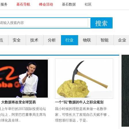
告服务
基石导航
峰会活动
基石数据
社区
点
安全
技术
分析
行业
物联
智能
企业
：大数据将改变全球贸易
一个“玩”数据的牛人之职业规划
上午举行的2015国际投资论坛
我小时候的理想是将来做一名数学
论坛上，阿里巴巴董事局主席马
家，可惜长大了发现自己天赋不够，
球化及全球..
理想渐行渐远，于是..