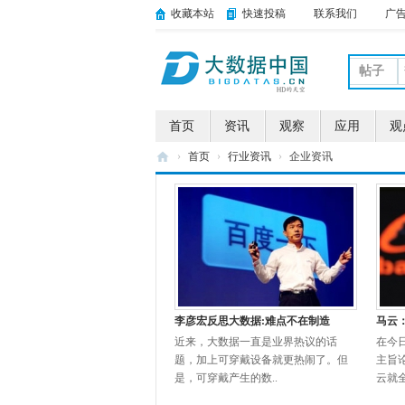
收藏本站
快速投稿
联系我们
广
帖子
首页
资讯
观察
应用
观
›
首页
›
行业资讯
›
企业资讯
大
数
据
中
国
李彦宏反思大数据:难点不在制造
马云
近来，大数据一直是业界热议的话
在今日
题，加上可穿戴设备就更热闹了。但
主旨
是，可穿戴产生的数..
云就全