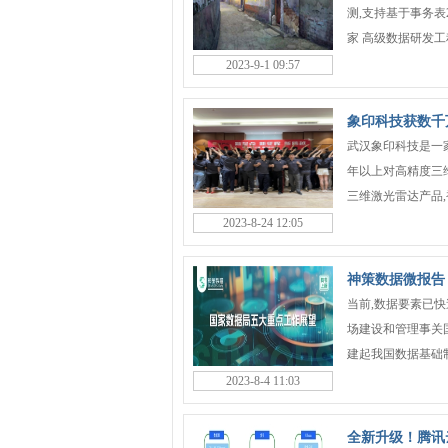
测,支持基于事务表
家 高级数据研发工程
2023-9-1 09:57
象印科技获数千
武汉象印科技是一
年以上对高精度三维
三维激光雷达产品,被
2023-8-24 12:05
神策数据微报告
当前,数据要素已
场建设和管理事关
建起我国数据基础制度
2023-8-4 11:03
全新升级！腾讯云大