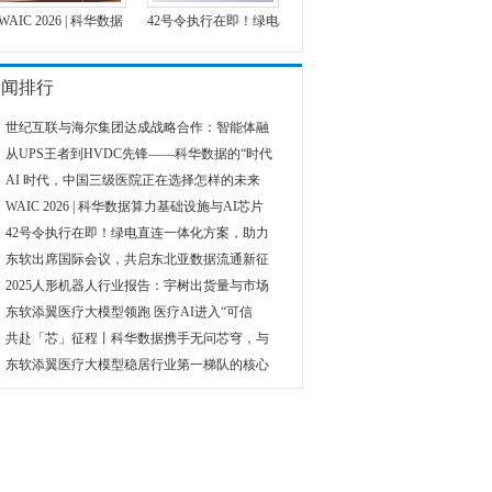
WAIC 2026 | 科华数据
42号令执行在即！绿电
新闻排行
世纪互联与海尔集团达成战略合作：智能体融
从UPS王者到HVDC先锋——科华数据的“时代
AI 时代，中国三级医院正在选择怎样的未来
WAIC 2026 | 科华数据算力基础设施与AI芯片
42号令执行在即！绿电直连一体化方案，助力
东软出席国际会议，共启东北亚数据流通新征
2025人形机器人行业报告：宇树出货量与市场
东软添翼医疗大模型领跑 医疗AI进入“可信
共赴「芯」征程丨科华数据携手无问芯穹，与
东软添翼医疗大模型稳居行业第一梯队的核心