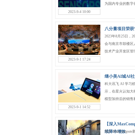
为国内专业的数字化
2023-9-4 10:00
八分量项目荣获“
2023年8月25
会与南京市鼓楼区
技术产业开发区管理
2023-9-1 17:24
继小美AI城AI
科大讯飞 AI 学
示，在星火认知大
模型加持后的销售额同
2023-9-1 14:52
【深入MaxCom
续降本增效
简介:MaxCompute