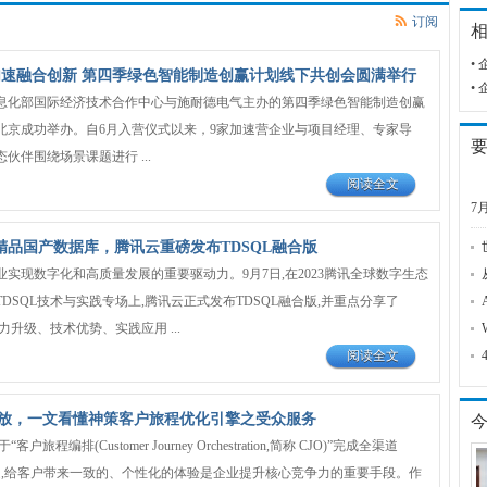
订阅
•
加速融合创新 第四季绿色智能制造创赢计划线下共创会圆满举行
•
息化部国际经济技术合作中心与施耐德电气主办的第四季绿色智能制造创赢
北京成功举办。自6月入营仪式以来，9家加速营企业与项目经理、专家导
伙伴围绕场景课题进行 ...
阅读全文
7
P精品国产数据库，腾讯云重磅发布TDSQL融合版
实现数字化和高质量发展的重要驱动力。9月7日,在2023腾讯全球数字生态
DSQL技术与实践专场上,腾讯云正式发布TDSQL融合版,并重点分享了
力升级、技术优势、实践应用 ...
阅读全文
放，一文看懂神策客户旅程优化引擎之受众服务
旅程编排(Customer Journey Orchestration,简称 CJO)”完成全渠道
nel)打通,给客户带来一致的、个性化的体验是企业提升核心竞争力的重要手段。作