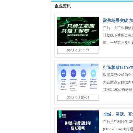
企业资讯
聚焦场景突破 
日前，由工业和信
计划线下共创会在
师、一线客户及生态
2023-9-8 12:07
打造极致HTA
数据库已经成为企业
大会腾讯云数据库T
TDSQL核心自研能
2023-9-8 09:04
全域、灵活、开
在触点红利时代,基于“客户
(Omni-Chan