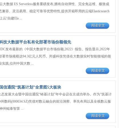
讯云大数据 ES Serverless服务重磅发布,拥有自动弹性、完全免运维、极致成
tack生态兼容、灵活易用、稳定可靠等优势特性,提供开箱即用的云端Elasticsearch
!自建Ela ...
阅读全文
科技大数据平台私有化部署市场份额领先
IDC发布最新的《中国大数据平台市场份额,2022》报告。报告显示,2022年
部署市场规模达94.3亿元人民币。邦盛科技凭借在大数据实时智能领域的领
践,位列中国大数 ...
阅读全文
国信通院“筑基计划”全景图5大板块
3数字生态发展大会暨中国信通院“铸基计划”年中会议在京成功举办。作为“筑基计
神州数码(000034.SZ)凭借对数云融合的前沿洞察、率先布局以及全栈数云服
州鲲泰智算 ...
阅读全文