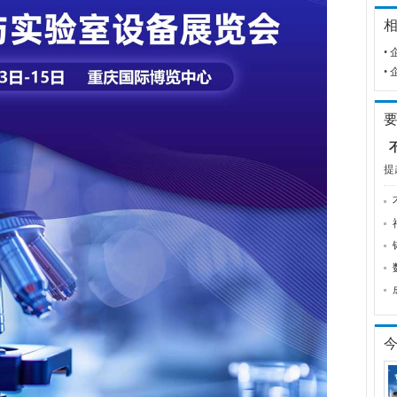
•
•
提