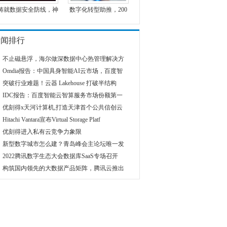
铸就数据安全防线，神
数字化转型助推，200
新闻排行
不止磁悬浮，海尔做深数据中心热管理解决方
Omdia报告：中国具身智能AI云市场，百度智
突破行业难题！云器 Lakehouse 打破半结构
IDC报告：百度智能云智算服务市场份额第一
优刻得x天河计算机,打造天津首个公共信创云
Hitachi Vantara宣布Virtual Storage Platf
优刻得进入私有云竞争力象限
新型数字城市怎么建？青岛峰会主论坛唯一发
2022腾讯数字生态大会数据库SaaS专场召开
构筑国内领先的大数据产品矩阵，腾讯云推出