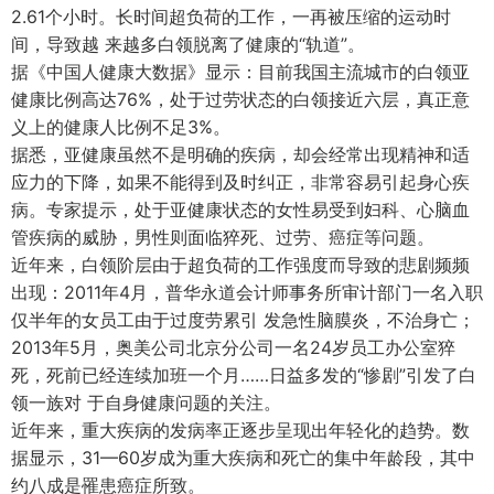
2.61个小时。长时间超负荷的工作，一再被压缩的运动时
间，导致越 来越多白领脱离了健康的“轨道”。
据《中国人健康大数据》显示：目前我国主流城市的白领亚
健康比例高达76%，处于过劳状态的白领接近六层，真正意
义上的健康人比例不足3%。
据悉，亚健康虽然不是明确的疾病，却会经常出现精神和适
应力的下降，如果不能得到及时纠正，非常容易引起身心疾
病。专家提示，处于亚健康状态的女性易受到妇科、心脑血
管疾病的威胁，男性则面临猝死、过劳、癌症等问题。
近年来，白领阶层由于超负荷的工作强度而导致的悲剧频频
出现：2011年4月，普华永道会计师事务所审计部门一名入职
仅半年的女员工由于过度劳累引 发急性脑膜炎，不治身亡；
2013年5月，奥美公司北京分公司一名24岁员工办公室猝
死，死前已经连续加班一个月……日益多发的“惨剧”引发了白
领一族对 于自身健康问题的关注。
近年来，重大疾病的发病率正逐步呈现出年轻化的趋势。数
据显示，31—60岁成为重大疾病和死亡的集中年龄段，其中
约八成是罹患癌症所致。