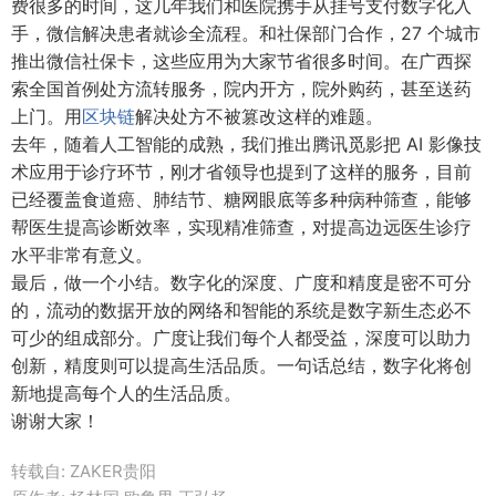
费很多的时间，这几年我们和医院携手从挂号支付数字化入
手，微信解决患者就诊全流程。和社保部门合作，27 个城市
推出微信社保卡，这些应用为大家节省很多时间。在广西探
索全国首例处方流转服务，院内开方，院外购药，甚至送药
上门。用
区块链
解决处方不被篡改这样的难题。
去年，随着人工智能的成熟，我们推出腾讯觅影把 AI 影像技
术应用于诊疗环节，刚才省领导也提到了这样的服务，目前
已经覆盖食道癌、肺结节、糖网眼底等多种病种筛查，能够
帮医生提高诊断效率，实现精准筛查，对提高边远医生诊疗
水平非常有意义。
最后，做一个小结。数字化的深度、广度和精度是密不可分
的，流动的数据开放的网络和智能的系统是数字新生态必不
可少的组成部分。广度让我们每个人都受益，深度可以助力
创新，精度则可以提高生活品质。一句话总结，数字化将创
新地提高每个人的生活品质。
谢谢大家！
转载自: ZAKER贵阳