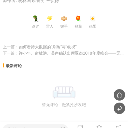
原作者: 杨林国 欧鲁男 王弘扬
路过
雷人
握手
鲜花
鸡蛋
上一篇：
如何看待大数据的“杀熟”与“歧视”
下一篇：
许小年、俞敏洪、吴声确认出席亚杰2018年度峰会——无困境 不成长
最新评论
暂无评论，赶紧抢沙发吧