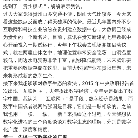
提到了 " 贵州模式 "，纷纷表示赞赏。
过去大家觉得贵州山多交通不便，阴雨天气比较多，今天来
看这些缺点反而成了得天独厚的优势。最近几年国内外不少
互联网和科技企业纷纷在贵州建立数据中心，大数据已经成
为贵州的一个新名片。目前，腾讯在贵安新建的七星数据中
心开始投入一期试运行，今年下午我会去现场参加启动仪
式，就在两座山体之中，地理位置非常安全隐蔽，山洞温度
较低，周边水电资源非常丰富，能够降低能耗，未来腾讯要
把重要的数据存储在这里。目前大数据产业在贵阳集聚，未
来将形成新的数字生态。
接下来我想谈谈对数字生态的看法，2015 年中央政府报告首
次出现 " 互联网 +"，去年提出数字经济，今年更是提出了数
字中国。我认为，" 互联网 +" 是手段，数字经济是结果，而
数字中国或者说网络强国是目标，它们是一脉相承的。之前
我也用 " 一横、一纵、一新 " 来描绘这个过程，今天我想从
数字化进程的三个角度谈谈对数字生态的理解，分别是数字
化广度、深度和精度。
第一，先谈一下数字化的广度。