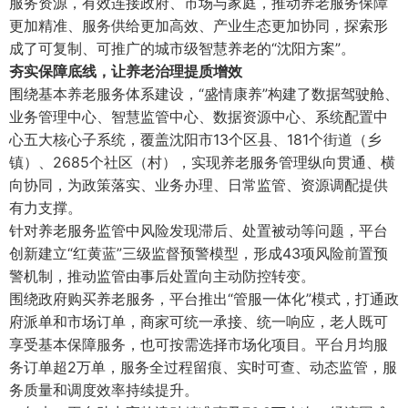
服务资源，有效连接政府、市场与家庭，推动养老服务保障
更加精准、服务供给更加高效、产业生态更加协同，探索形
成了可复制、可推广的城市级智慧养老的“沈阳方案”。
夯实保障底线
，
让养老治理提质增效
围绕基本养老服务体系建设，“盛情康养”构建了数据驾驶舱、
业务管理中心、智慧监管中心、数据资源中心、系统配置中
心五大核心子系统，覆盖沈阳市13个区县、181个街道（乡
镇）、2685个社区（村），实现养老服务管理纵向贯通、横
向协同，为政策落实、业务办理、日常监管、资源调配提供
有力支撑。
针对养老服务监管中风险发现滞后、处置被动等问题，平台
创新建立“红黄蓝”三级监督预警模型，形成43项风险前置预
警机制，推动监管由事后处置向主动防控转变。
围绕政府购买养老服务，平台推出“管服一体化”模式，打通政
府派单和市场订单，商家可统一承接、统一响应，老人既可
享受基本保障服务，也可按需选择市场化项目。平台月均服
务订单超2万单，服务全过程留痕、实时可查、动态监管，服
务质量和调度效率持续提升。