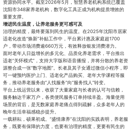
资源协同水平。截至2026年5月，智慧养老机构系统已覆盖
沈阳市348家养老机构，数字化工具正成为机构提质增效的
重要支撑。
增进民生温度
，
让养老服务更可感可及
治理的精度，最终要落到民生的温度。在2025年沈阳市居家
适老化改造“焕新”补贴工作中，平台累计惠及家庭超1700
户，带动市场消费逾660万元，有效释放银发消费潜力。
面对老年人日益增长的多元化、品质化养老需求，平台推出
适老“关怀模式”，支持大字版和语音播报，并将分散的养老资
源整合成一张“数字地图”。长者及其子女通过微信小程序，即
可一键预约医护上门、适老化产品购买、老年大学课程等服
务，推动养老服务由“人找服务”向“服务找人”转变。
平台上线运营以来，收获了大量家庭与长者的认可与信赖，
服务触达千家万户，各类便民服务订单持续丰盈。海量使用
场景的背后，是无数家庭养老痛点得到疏解，众多老年人的
晚年生活幸福感稳步提升。
一载耕耘，硕果初成。“盛情康养”在沈阳的实践表明，养老服
务，既要有保障的力度，也要有治理的精度，更要有民生的