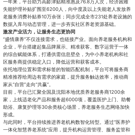
一年来，平台助力高龄津贴精准惠及76.8万人次，经济困难
失能护理补贴扩围至6200人，向中度及以上失能老人发放养
老服务消费补贴券10万余张；同步完成全市231处养老设施的
数据入库与动态管理，进一步夯实社区养老资源基础。
激发产业活力
，
让服务生态更协同
“盛情康养”不仅连接需求，也链接产业。面向养老服务机构和
企业，平台搭建起集品牌展示、精准获客、数字运营于一体
的综合赋能体系，打通供需信息壁垒，为中小养老机构和社
区服务商提供稳定入口，降低运营和获客成本。
依托地理位置和需求标签的智能匹配机制，平台可将服务商
精准推荐给周边有需求的家庭，提升服务触达效率，推动商
家从“自营”走向“共赢”。
目前，平台已汇聚全国及沈阳本地优质养老服务商1200余
家，上线适老化产品和服务超6000项，覆盖医护上门、助餐
助浴、康复护理等30余类核心场景，养老服务生态网络加快
形成。
与此同时，平台持续推进养老机构数智化转型。通过“医养护
一体化智慧养老系统”应用，提升机构运营管理、服务监管和