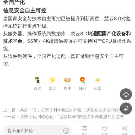
全国产化
信息安全自主可控
当国家安全与技术自主可控已被提升到新高度，慧云8.0对监
控系统进行重点升级。
从服务器、操作系统到数据库，慧云8.0均
适配国产化设备和
技术平台
。55英寸4K超清触摸屏亦可支持国产CPU及操作系
统。
从软件到硬件，全国产化适配，真正做到信息安全自主可
控。
路过
雷人
握手
鲜花
鸡蛋
上一篇：
共赴「芯」征程 | 科华数据x沐曦，以液冷技术协同推动国产芯片生态创新发展
下一篇：
从数字化到暖心化：“盛情康养”解锁沈阳养老服务新范式
暂不允许评论
评论
收藏
分享