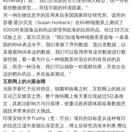
Rzhetsky）说，“我们正试图把它们全部纳入模型，统一分析
那些数据类型……寻找可能的环境因素。”
另一例生物信息学的应用来自美国国家癌症研究所。该所的
苏珊·霍尔贝克（Susan Holbeck）在60种细胞系上测试了
5000对美国食品和药品管理局批准的抗癌药品。经过30万次
试验之后，霍尔贝克说：“我们知道每种细胞系里面每 一条基
因的RNA表达水平。我们掌握了序列数据、蛋白质数据，以
及微观RNA表达的数据。我们可以取用所有这些数据进行数
据挖掘，看一看为什么一种细胞系对混合药剂有良好的反
应，而另一种没有。我们可以抽取一对观察结果，开发出合
适的靶向药品，并在临床测试。”
互联网上的火眼金睛
当医学家忙于应对癌症、细菌和病毒之时，互联网上的政治
言论已呈燎原之势。整个推特圈上每天要出现超过5亿条推
文，其政治影响力与日俱增，使廉洁政府团体面临着数据挖
掘技术带来的巨大挑战。
印第安纳大学Truthy（意：可信）项目的目标是从这种每日
的信息泛滥中发掘出深层意义，博士后研究员埃米利奥·费拉