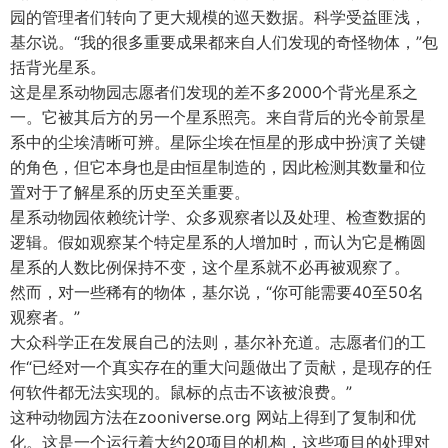
园的管理者们转向了更大规模的巡天数据。科学受益匪浅，
基尔说。“我的很多重要成果都来自人们发现的奇怪物体，”包
括背光星系。
这是星系动物园志愿者们发现的差不多2000个背光星系之
一。它被其后方的另一个星系照亮。来自背后的光令前景星
系中的尘埃清晰可辨。星际尘埃在恒星的形成中扮演了关键
的角色，但它本身也是由恒星制造的，因此检测其数量和位
置对于了解星系的历史至关重要。
星系动物园依赖统计学、众多观察者以及处理、检查数据的
逻辑。假如观察某个特定星系的人增加时，而认为它是椭圆
星系的人数比例保持不变，这个星系就不必再被观察了。
然而，对一些稀有的物体，基尔说，“你可能需要40至50名
观察者。”
大众科学正在发展自己的法则，基尔补充道。志愿者们的工
作“已经对一个真实存在的重大问题做出了贡献，是现存的任
何软件都无法实现的。鼠标的点击不该被浪费。”
这种动物园方法在zooniverse.org 网站上得到了复制和优
化。这是一个运行着大约20项目的机构，这些项目的处理对