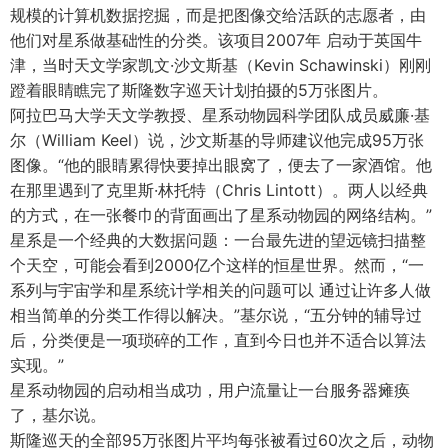
规模的计算机数据挖掘，而是把图像交给活跃的志愿者，由
他们对星系做基础性的分类。该项目2007年 启动于英国牛
津，当时天文学家凯文·沙文斯基（Kevin Schawinski）刚刚
蹬着眼睛瞧完了斯隆数字巡天计划拍摄的5万张图片。
阿拉巴马大学天文学教授、星系动物园科学团队成员威廉·基
尔（William Keel）说，沙文斯基的导师建议他完成95万张
图像。“他的眼睛累得快要掉出眼窝了，便去了一家酒馆。他
在那里遇到了克里斯·林托特（Chris Lintott）。两人以经典
的方式，在一张餐巾的背面画出了星系动物园的网络结构。”
星系是一个经典的大数据问题：一台最先进的望远镜扫描整
个天空，可能会看到2000亿个这样的恒星世界。然而，“一
系列与宇宙学和星系统计学相关的问题可以 通过让许多人做
相当简单的分类工作得以解决。”基尔说，“五分钟的辅导过
后，分类便是一项琐碎的工作，直到今日也并不适合以算法
实现。”
星系动物园的启动相当成功，用户流量让一台服务器瘫痪
了，基尔说。
斯隆巡天的全部95万张图片平均每张被看过60次之后，动物