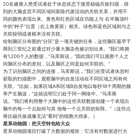
20名健康人类受试者处于休息状态下接受核磁共振扫描，得
到的大脑皮层不同区域间新陈代谢活动的关联关系，并用不
同的颜色表现出来。黄色和红色区域在功能上与 右半脑顶叶
中的“种子”位置（右上角黄斑）相关。绿色和蓝色区域则与之
关联较弱或者根本没有关联。
绘制脑区分布图的“分区”是一项关键的任务，这些脑区最早于
两到三世纪之前通过对少量大脑染色被识别出来。“我们将拥
有1,200个人的数据，”马库斯说，“因此我们可以观察个人之
间脑区分布的差别，以及脑区之间是如何关联的。”
为了识别脑区之间的连接，马库斯说，“我们在受试者休息时
获取的扫描图中，观察脑中的自发活动在不同区域之间有何
关联。”比如，如果区域A和区域B自发地以每秒18个周期的频
率产生脑波，“这就说明它们处于同一网络中。”马库斯
说。“我们将利用整个大脑中的这些关联数据创建一个表现出
脑中的每一个点如何与其 他每一个点关联的矩阵。”（这些点
将比磁共振成像无法“看到”的细胞大得多。）
星系动物园：把天空转包给大众
星系动物园项目打破了大数据的规矩：它没有对数据进行大