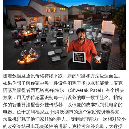
随着数据及通讯价格持续下跌，新的思路和方法应运而生。
如果你想了解你家中每一件设备消耗了多少水和能量，麦克
阿瑟奖获得者西瓦塔克·帕特尔 （Shwetak Patel）有个解决
方案：用无线传感器识别每一台设备的唯一数字签名。帕特
尔的智能算法配合外挂传感器，以低廉的成本找到耗电多的
电器。位于加利福尼亚 州海沃德市的这个家庭惊讶地得知，
录像机消耗了他们家11%的电力。等到处理能力一次相对较小
的改变令结果出现突破性的进展，克拉考尔补充道，大数据