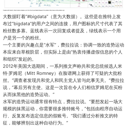
大数据盯着“#bigdata”（意为大数据）。这些是在推特上发
布过“bigdata”的用户之间的连接，用户图标的尺寸代表了其
粉丝数多寡。蓝线表示一次回复或者提及，绿线表示一个用
户是另一个的粉丝。
一个主要的兴趣点是“水军”，费拉拉说：协调一致的造势运动
本应来自草根阶层，但实际上是由“热衷传播虚假信息的个人
和组织”发起的。
2012年美国大选期间，一系列推文声称共和党总统候选人米
特·罗姆尼（Mitt Romney）在脸谱网上获得了可疑的大批粉
丝。“调查者发现共和党人和民主党人皆与此事无关。”费拉拉
说，“幕后另有主使。这是一次旨在令人们相信罗姆尼在买粉
从而抹黑他的造势运动。”
水军的造势运动通常很有特点，费拉拉说。“要想发起一场大
规模的抹黑运动，你需要很多推特账号，”包括由程序自动运
行、反复发布选定信息的假账号。“我们通过分析推文的特
征，能够辨别出这种自动行为。”