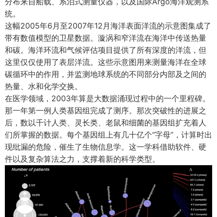
分布来自船载、系泊式测量仪器，以及国际Argo海洋观测系
统。
这幅2005年6月至2007年12月海洋表面洋流的示意图集成了
带有数值模型的卫星数据。漩涡和窄洋流在海洋中传送热量
和碳。海洋环流和气候评估项目提供了所有深度的洋流，但
这里仅仅使用了表层洋流。这些示意图用来测量海洋在全球
碳循环中的作用，并监测地球系统的不同部分内部及之间的
热量、水和化学交换。
在医学领域，2003年算是大数据涌现过程中的一个里程碑。
那一年第一例人类基因组完成了测序。那次突破性的进展之
后，数以千计人类、灵长类、老鼠和细菌的基因组扩充着人
们所掌握的数据。每个基因组上有几十亿个“字母”，计算时出
现纰漏的危险，催生了生物信息学。这一学科借助软件、硬
件以及复杂算法之力，支撑着新的科学类型。