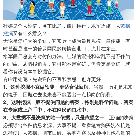
社媒是个大染缸，顽主比烂，僵尸横行，水军泛滥，大
数据
挖掘
又有什么意义？
无论是怎样大的染缸，它实际上成为最具规模、最便捷、有
时甚至是唯一的普罗网民的舆情宣泄口，尤其在东土。
水军僵尸总会有对付的办法。社媒的混沌和杂乱不是不作为
的理由。从情报角度，它可能不是富矿，但肯定是金矿，就
看你有没有本事挖掘它。
有啥用处呢？先说它的不宜和禁忌，也许更好。
1、这种挖掘不宜做预测，更适合做回顾
。当然，历史是未来
的镜子，回顾过去也未尝不能透出一点趋向的预测。
2、这种挖掘一般不提供问题的答案，特别是科学问题，答案
在专家或上帝手中，不在网民的口水中。
3、大数据不是决策的唯一依据，只是依据之一
。正确的决策
必须综合各种信息来源。大事不提，看看笔者购买洗衣机是
怎样使用大数据、朋友口碑、实地考察以及种种其他考量的