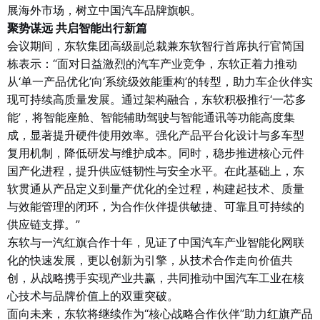
展海外市场，树立中国汽车品牌旗帜。
聚势谋远 共启智能出行新篇
会议期间，东软集团高级副总裁兼东软智行首席执行官简国
栋表示：“面对日益激烈的汽车产业竞争，东软正着力推动
从‘单一产品优化’向‘系统级效能重构’的转型，助力车企伙伴实
现可持续高质量发展。通过架构融合，东软积极推行‘一芯多
能’，将智能座舱、智能辅助驾驶与智能通讯等功能高度集
成，显著提升硬件使用效率。强化产品平台化设计与多车型
复用机制，降低研发与维护成本。同时，稳步推进核心元件
国产化进程，提升供应链韧性与安全水平。在此基础上，东
软贯通从产品定义到量产优化的全过程，构建起技术、质量
与效能管理的闭环，为合作伙伴提供敏捷、可靠且可持续的
供应链支撑。”
东软与一汽红旗合作十年，见证了中国汽车产业智能化网联
化的快速发展，更以创新为引擎，从技术合作走向价值共
创，从战略携手实现产业共赢，共同推动中国汽车工业在核
心技术与品牌价值上的双重突破。
面向未来，东软将继续作为“核心战略合作伙伴”助力红旗产品