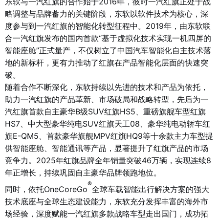
东软与一汽红旗的合作始于2016年，彼时一汽红旗正处于战
略调整与品牌蓄力的关键阶段，东软以软件技术为核心，深
度参与到一汽红旗的智能化转型征程中。2019年，由东软联
合一汽红旗发布的国内首款“基于虚拟化技术实现一机四屏的
智能座舱”正式量产，不仅树立了中国汽车智能化自主技术落
地的新标杆，更有力推动了红旗在产品智能化层面的快速突
破。
随着合作不断深化，东软持续以先进的技术和产品为依托，
助力一汽红旗的产品革新、市场破局和战略转型，先后为一
汽红旗首款自主豪华B级SUV红旗HS5、重磅旗舰车型红旗
HS7、中大型豪华纯电SUV红旗天工08、豪华纯电动轿车红
旗E-QM5、首款豪华旗舰MPV红旗HQ9等十余款主力车型提
供智能座舱、智能通讯等产品，显著提升了红旗产品的市场
竞争力。2025年红旗品牌全年销量突破46万辆，实现连续8
年正增长，持续巩固自主豪华品牌领跑地位。
®
同时，依托OneCoreGo
全球车载智能出行解决方案的强大
技术底座与全球生态建设能力，东软充分发挥丰富的海外市
场经验，深度赋能一汽红旗多款战略车型走出国门，成功拓