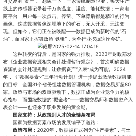
可交易的“资产”。 想象一下，一家传统制造企业，每天生产
线上的传感器记录着千万条温度、湿度、能耗数据；一家电
商平台，用户每一次点击、停留、下单背后都是精准的行为
画像。这些数据曾像深埋地下的矿石，无人开采、无法变
现。但如今，它们正在被唤醒——数据已成为新时代的“石
油”，而国家正挥舞政策“铁锹”，为全行业挖掘这座金矿。
这种转变的背后，是国家的强力推动。2023年财政部发
布《企业数据资源相关会计处理暂行规定》，首次明确数据
资源的会计处理规则，让数据资产“入表”成为可能。2024
年，《“数据要素×”三年行动计划》进一步提出激活数据潜能
的目标，全国31个省份组建数据管理机构，数据交易所超80
家。政策与市场的双重驱动下，数据正成为企业竞争力的核
心指标，而围绕数据的“掘金者”——数据交易师和数据资产入
表会计——也迎来了职业发展的黄金期。
国家支持：从政策到人才的全链条布局
国家为数据要素市场的发展铺平了道路：
政策布局：
2020年，数据被正式列为“生产要素”，与土