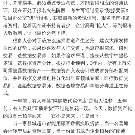
计，并非易事。必须通过专业考试，才能获得相应的资质认
证。现在正处于报名火热阶段，考生可通过登录“数据要素X
项目办公室”进行报名，获取最新的考试信息、报名指南和备
考资料。趁着现在证书持有者少，企业高薪“抢人”，等到报考
人数激增，证书溢价必然下降。
很多人会对于该怎么选择赛道产生迷茫，建议大家发挥
自己的优势，如果你喜欢与人打交道，热衷挖掘需求、谈判
交易，选数据交易师，如果你追求严谨，擅长从数字中提炼
逻辑，选数据资产会计。根据行业预判，3年内，所有上市公
司需披露数据资产——数据资产入表会计或成财务部标配岗
位。并且数据交易师也将分化出垂直领域专家：医疗数据交
易师、金融数据交易师、数据合规交易师等细分赛道正在形
成。
十年前，有人嘲笑“网购取代实体店”是痴人说梦；五年
前，有人质疑“直播带货”不过是昙花一现。今天，数据资产化
的浪潮已拍岸而来——它不是未来，而是当下。
当一家县城超市都能用顾客数据换取贷款，当一名普通
会计转型后薪资翻三倍，当一份证书成为企业招标的“硬通