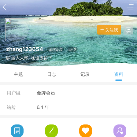
关注我
zhang123654
金牌会员
Lv.6
这人太懒, 啥也没留下
主题
日志
记录
资料
用户组
金牌会员
站龄
6.4 年