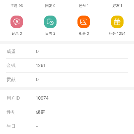
主题 93
回复 0
粉丝 1
好友 1
记录 0
日志 2
相册 0
积分 1354
威望
0
金钱
1261
贡献
0
用户ID
10974
性别
保密
生日
-