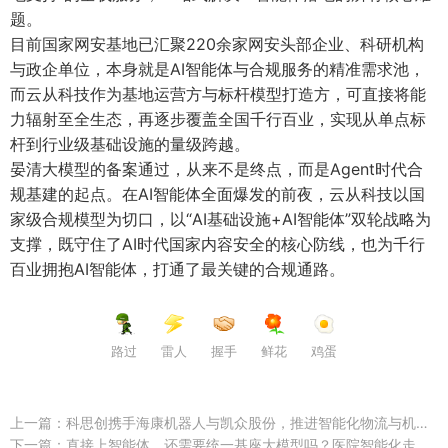
题。
目前国家网安基地已汇聚220余家网安头部企业、科研机构
与政企单位，本身就是AI智能体与合规服务的精准需求池，
而云从科技作为基地运营方与标杆模型打造方，可直接将能
力辐射至全生态，再逐步覆盖全国千行百业，实现从单点标
杆到行业级基础设施的量级跨越。
晏清大模型的备案通过，从来不是终点，而是Agent时代合
规基建的起点。在AI智能体全面爆发的前夜，云从科技以国
家级合规模型为切口，以“AI基础设施+AI智能体”双轮战略为
支撑，既守住了AI时代国家内容安全的核心防线，也为千行
百业拥抱AI智能体，打通了最关键的合规通路。
路过
雷人
握手
鲜花
鸡蛋
上一篇：
科思创携手海康机器人与凯众股份，推进智能化物流与机器人领域材料创新应用
下一篇：
直接上智能体，还需要统一基座大模型吗？医院智能化走到十字路口