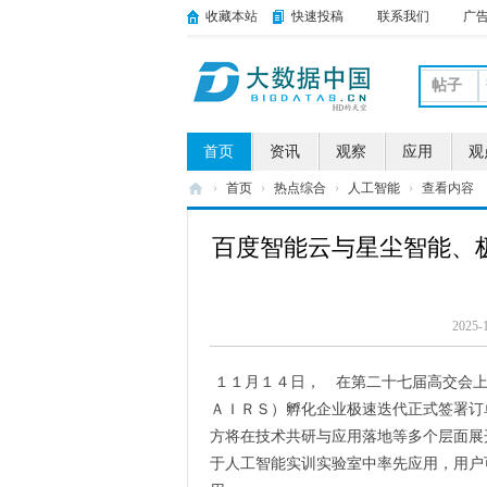
收藏本站
快速投稿
联系我们
广
帖子
首页
资讯
观察
应用
观
›
首页
›
热点综合
›
人工智能
›
查看内容
大
百度智能云与星尘智能、极
数
据
中
2025-
国
１１月１４日， 在第二十七届高交会
ＡＩＲＳ）孵化企业极速迭代正式签署订
方将在技术共研与应用落地等多个层面展
于人工智能实训实验室中率先应用，用户