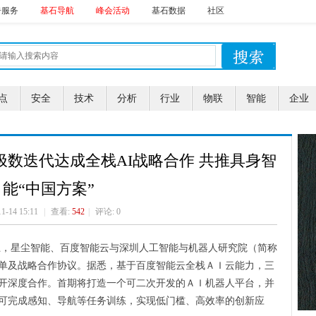
告服务
基石导航
峰会活动
基石数据
社区
点
安全
技术
分析
行业
物联
智能
企业
数迭代达成全栈AI战略合作 共推具身智
能“中国方案”
11-14 15:11
|
查看:
542
|
评论: 0
上，星尘智能、百度智能云与深圳人工智能与机器人研究院（简称
单及战略合作协议。据悉，基于百度智能云全栈ＡＩ云能力，三
开深度合作。首期将打造一个可二次开发的ＡＩ机器人平台，并
可完成感知、导航等任务训练，实现低门槛、高效率的创新应