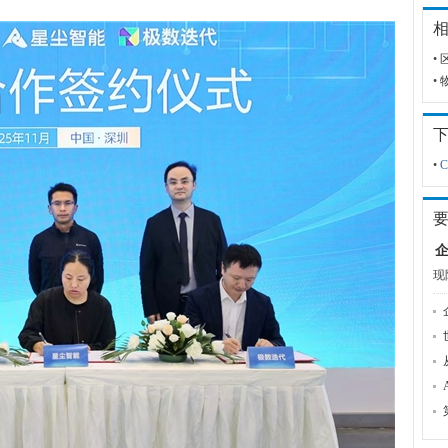
•
•
•
C
企
现