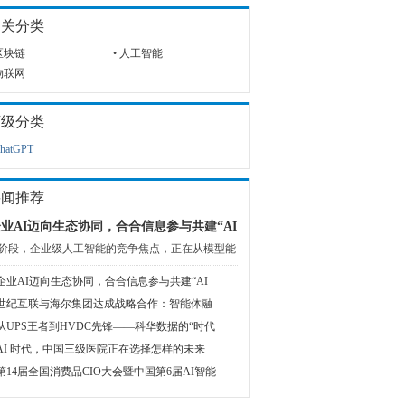
相关分类
区块链
•
人工智能
物联网
下级分类
hatGPT
要闻推荐
业AI迈向生态协同，合合信息参与共建“AI
阶段，企业级人工智能的竞争焦点，正在从模型能
企业AI迈向生态协同，合合信息参与共建“AI
世纪互联与海尔集团达成战略合作：智能体融
从UPS王者到HVDC先锋——科华数据的“时代
AI 时代，中国三级医院正在选择怎样的未来
第14届全国消费品CIO大会暨中国第6届AI智能