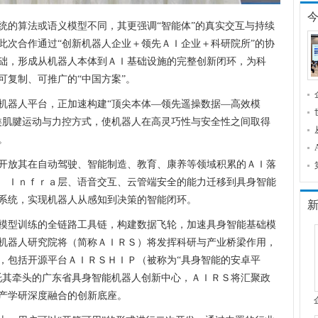
统的算法或语义模型不同，其更强调“智能体”的真实交互与持续
此次合作通过“创新机器人企业＋领先ＡＩ企业＋科研院所”的协
础，形成从机器人本体到ＡＩ基础设施的完整创新闭环，为科
可复制、可推广的“中国方案”。
机器人平台，正加速构建“顶尖本体—领先遥操数据—高效模
类肌腱运动与力控方式，使机器人在高灵巧性与安全性之间取得
。
开放其在自动驾驶、智能制造、教育、康养等领域积累的ＡＩ落
 Ｉｎｆｒａ层、语音交互、云管端安全的能力迁移到具身智能
系统，实现机器人从感知到决策的智能闭环。
模型训练的全链路工具链，构建数据飞轮，加速具身智能基础模
机器人研究院将（简称ＡＩＲＳ）将发挥科研与产业桥梁作用，
，包括开源平台ＡＩＲＳＨＩＰ（被称为“具身智能的安卓平
托其牵头的广东省具身智能机器人创新中心，ＡＩＲＳ将汇聚政
产学研深度融合的创新底座。