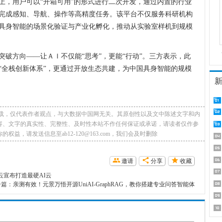
上，用户可以“开箱可用”的形式进行二次开发，通过内置的行业
完成感知、导航、操作等高精度任务。该平台不仅服务科研机构
具身智能的场景化验证与产业化孵化，推动从实验室样机到规模
破方向——让ＡＩ不仅能“思考”，更能“行动”。三方表示，此
“全栈创新体系”，更通过开放生态共建，为中国具身智能的规模
转载，仅代表作者观点，与大数据中国网无关。其原创性以及文中陈述文字和内
容、文字的真实性、完整性、及时性本站不作任何保证或承诺，请读者仅作参
，请发送信息至ab12-120@163.com，我们会及时删除
邀请
分享
收藏
云宣布打造最硬AI云
一篇：
亲测有效！元景万悟开源UniAI-GraphRAG，教你搭建专业问答智能体