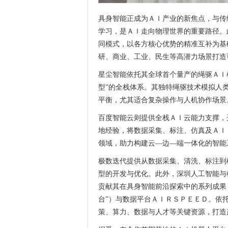
具身智能正成为ＡＩ产业的新焦点，与传
学习，是ＡＩ走向物理世界的重要路径。
同模式，以各方核心优势的精准互补为基
研、商业、工业、民生等高潜力场景打造
星尘智能依托其全球首个量产的绳驱ＡＩ
型”的全栈体系。其独特绳驱技术模拟人
平衡，尤其适合复杂操作与人机协作场景
百度智能云则提供全栈ＡＩ云能力支撑，
地经验，将数据采集、标注、仿真及ＡＩ
领域，助力构建云—边—端一体化的智能
极数迭代提供从数据采集、清洗、标注到
型的开发与优化。此外，深圳人工智能与
贡献其在具身智能前沿探索中的系列成果
台”）与数据平台ＡＩＲＳＰＥＥＤ。依
策、算力、数据与人才等关键资源，打造