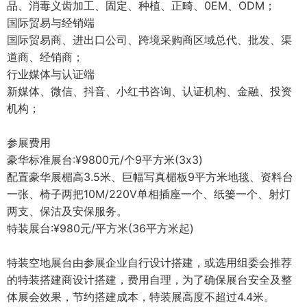
品、消毒义齿加工、固定、种植、正畸、0EM、ODM；
国际贸易与经销端
国际贸易商、进出口公司、跨境采购商区域总代、批发、渠
道商、经销商；
行业媒体与认证端
新媒体、微信、抖音、小红书咨询、认证机构、金融、投资
机构；
参展费用
豪华标准展台:¥9800元/个9平方米(3x3)
配置豪华展楣高3.5米、巨幅写真楣板9平方米地毯、资料台
一张、椅子两把10M/220V单相插座一个、纸篓一个、射灯
两支、保沽及安保服务。
特装展台:¥980元/平方米(36平方米起)
特装空地展台由参展企业自行设计搭建，或选用组委会推荐
的特装搭建商设计搭建，费用自理，为了确保展台安全及整
体展会效果，节约搭建成本，特装展高度不超过4.4米。