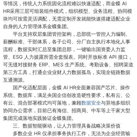
等情况，传统人力系统固化流程难以快速适配，而金蝶 AI
HR采用三层可组装组件模式，组织模型、业务流程、协同模
块均可按需灵活调配，无需定制开发就能快速搭建适配企业
自身的人力管理体系金蝶集团。
平台支持双层集团管控架构，总部统一管控人力编制、
薪酬标准、干部体系，各子公司、分厂自主执行本地化人事
流程，数据实时汇总至集团总部，一键输出国资委人力监
管、ESG 人力披露所需全套报表。同时开放标准 API 接口，
可无缝对接财务 ERP、MES 生产系统、考勤设备、招聘渠道
第三方工具，打通企业业财人力数据孤岛，实现全链路数据
互通溯源。
国产化适配层面，金蝶 AI HR全面兼容国产芯片、操作
系统、数据库，满足央国企信创改造硬性要求，私有云、公
有云、混合部署模式均可落地，兼顾
数据安全
与异地多组织
协同办公需求，目前已有海信、招商局、中车等上千家大型
集团完成落地实践验证金蝶集团。
三、数据智能驱动，让人力管理具备战略决策价值
多数企业 HR 仅承担事务执行工作，无法为企业经营输