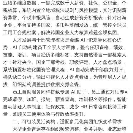
业绩多维度数据，一键完成数千人薪资、社保、公积金、个
税核算，系统内置全地域税法规则与风控模型，实时识别薪
资异常、个税申报风险，自动生成薪资分析报表；针对出海
企业，平台支持多国家、多币种薪酬发放，统一管控全球员
工用工合规档案，解决跨国企业人力核算难题金蝶集团。
人才发展与干部管理模块是金蝶 AI HR差异化核心优
势，AI 自动构建员工全景人才画像，整合任职资格、绩效、
技能、培训、项目经历多维标签，支持自然语言一键检索人
才；针对央企、国企干部考核、职级评定、人才盘点场景，
系统预置标准化国资管理流程，AI 自动完成干部能力测评、
梯队缺口分析，输出可视化人才盘点看板，为管理层人才提
拔、组织架构调整提供数据支撑金蝶。
员工自助服务同样搭载专属 AI 助手，员工通过对话即可
完成请假、加班、报销、薪资查询、培训报名等操作，智能
自动答疑人事制度、社保政策，减少 HR 日常咨询接待工作
量，兼顾员工使用体验与行政效率提升。
二、可组装灵活架构，适配多元化集团组织变革需求
大型企业普遍存在组织频繁调整、业务并购、业态新增