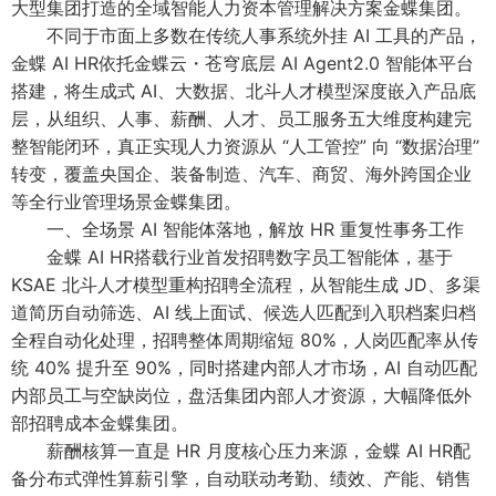
大型集团打造的全域智能人力资本管理解决方案金蝶集团。
不同于市面上多数在传统人事系统外挂 AI 工具的产品，
金蝶 AI HR依托金蝶云・苍穹底层 AI Agent2.0 智能体平台
搭建，将生成式 AI、大数据、北斗人才模型深度嵌入产品底
层，从组织、人事、薪酬、人才、员工服务五大维度构建完
整智能闭环，真正实现人力资源从 “人工管控” 向 “数据治理”
转变，覆盖央国企、装备制造、汽车、商贸、海外跨国企业
等全行业管理场景金蝶集团。
一、全场景 AI 智能体落地，解放 HR 重复性事务工作
金蝶 AI HR搭载行业首发招聘数字员工智能体，基于
KSAE 北斗人才模型重构招聘全流程，从智能生成 JD、多渠
道简历自动筛选、AI 线上面试、候选人匹配到入职档案归档
全程自动化处理，招聘整体周期缩短 80%，人岗匹配率从传
统 40% 提升至 90%，同时搭建内部人才市场，AI 自动匹配
内部员工与空缺岗位，盘活集团内部人才资源，大幅降低外
部招聘成本金蝶集团。
薪酬核算一直是 HR 月度核心压力来源，金蝶 AI HR配
备分布式弹性算薪引擎，自动联动考勤、绩效、产能、销售