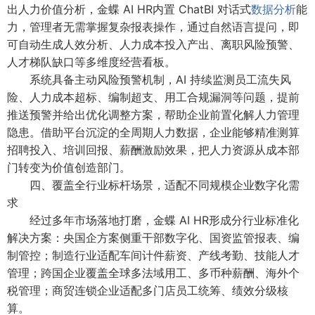
出人力价值分析，金蝶 AI HR内置 ChatBI 对话式
数据分析
能
力，管理者无需掌握复杂报表操作，通过自然语言提问，即
可自动生成人效分析、人力成本投入产出、离职风险预警、
人才梯队缺口等多维度经营看板。
系统具备主动风险预警机制，AI 持续监测员工流失风
险、人力成本超标、编制超支、用工合规漏洞等问题，提前
推送预警并给出优化调整方案，帮助企业前置化解人力管理
隐患。借助平台沉淀的全周期人力数据，企业能够精准测算
招聘投入、培训回报、薪酬激励效果，把人力资源从成本部
门转变为价值创造部门。
四、覆盖全行业标杆场景，适配不同规模企业数字化需
求
经过多年市场落地打磨，金蝶 AI HR形成分行业标准化
解决方案：央国企方案侧重干部数字化、国资监管报表、编
制管控；制造行业适配车间计件薪资、产线考勤、技能人才
管理；跨国企业覆盖全球多法域用工、多币种薪酬、海外个
税管理；商贸连锁企业适配多门店员工统筹、绩效分级核
算。