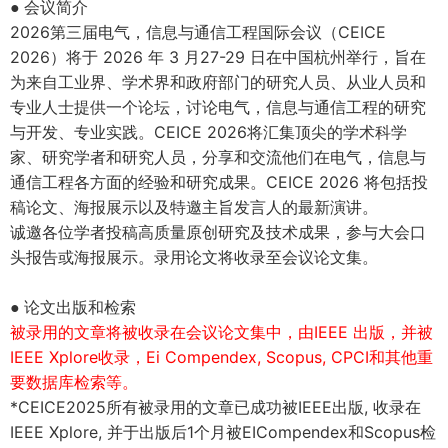
会议简介
●
2026
第三届电气，信息与通信工程国际会议（
CEICE
2026
）将于
2026
年
3
月
27-29
日在中国杭州举行，旨在
为来自工业界、学术界和政府部门的研究人员、从业人员和
专业人士提供一个论坛，讨论电气，信息与通信工程的研究
与开发、专业实践。
CEICE 2026
将汇集顶尖的学术科学
家、研究学者和研究人员，分享和交流他们在电气，信息与
通信工程各方面的经验和研究成果。
CEICE 2026
将包括投
稿论文、海报展示以及特邀主旨发言人的最新演讲。
诚邀各位学者投稿高质量原创研究及技术成果，参与大会口
头报告或海报展示。录用论文将收录至会议论文集。
论文出版和检索
●
被录用的文章将被收录在会议论文集中，由
IEEE
出版，并被
IEEE Xplore
收录，
Ei Compendex, Scopus, CPCI
和其他重
要数据库检索等。
*CEICE2025
所有被录用的文章已成功被
IEEE
出版
,
收录在
IEEE Xplore
,
并于出版后
1
个月被
EICompendex
和
Scopus
检