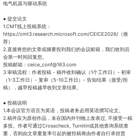
电气机器与驱动系统
提交论文
●
1.CMT
线上投稿系统：
https://cmt3.research.microsoft.com/CEICE2026/（推
荐）
2.
直接将您的文章或摘要投到我们的会议邮箱，我们收到后
会第一时间回复您。
投稿邮箱：ceice_conf@163.com
3.
审稿流程：作者投稿
-
稿件收到确认（
1
个工作日）
-
初审
（
1-3
工作日）
-
复审（
5-10
工作日）
-
告知结果（接受
/
拒
稿），越早投稿越早收到文章结果。
投稿说明
●
1.
本会议官方语言为英语，投稿者务必用英语撰写论文。
2.
稿件应为原创作品，未在国内外刊物上发表过
,
不接受一稿
多投。作者可通过
Crosscheck, Turnitin
或其他查询系统查
重，否则由文章重复率引起的被拒稿将由作者自行承担责