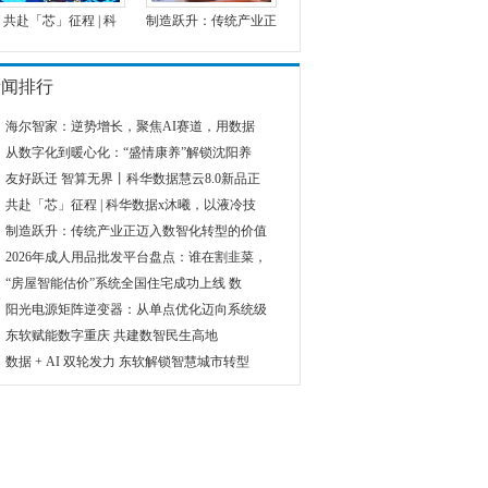
共赴「芯」征程 | 科
制造跃升：传统产业正
新闻排行
​海尔智家：逆势增长，聚焦AI赛道，用数据
从数字化到暖心化：“盛情康养”解锁沈阳养
友好跃迁 智算无界丨科华数据慧云8.0新品正
共赴「芯」征程 | 科华数据x沐曦，以液冷技
制造跃升：传统产业正迈入数智化转型的价值
2026年成人用品批发平台盘点：谁在割韭菜，
“房屋智能估价”系统全国住宅成功上线 数
阳光电源矩阵逆变器：从单点优化迈向系统级
东软赋能数字重庆 共建数智民生高地
数据 + AI 双轮发力 东软解锁智慧城市转型