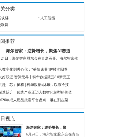
相关分类
区块链
•
人工智能
物联网
要闻推荐
​海尔智家：逆势增长，聚焦AI赛道
月24日，海尔智家股东会在青岛召开。海尔智家依
从数字化到暖心化：“盛情康养”解锁沈阳养
友好跃迁 智算无界丨科华数据慧云8.0新品正
共赴「芯」征程 | 科华数据x沐曦，以液冷技
制造跃升：传统产业正迈入数智化转型的价值
2026年成人用品批发平台盘点：谁在割韭菜，
今日视点
​海尔智家：逆势增长，聚
6月24日，海尔智家股东会在青岛