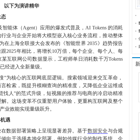
以下为演讲精华
生态
能体（Agent）应用的爆发式普及，AI Tokens 的消耗
的行业与企业开始将大模型嵌入核心业务流程，推动整体
华为在上海全联接大会发布的《智能世界 2035》趋势报告
量跟2025年相比，将增长10万倍，每个企业、每个人、每
某互联网公司数据显示，工程师单日消耗数千万Tokens
”已经进入全新量级。
广搜”为核心的互联网底层逻辑。搜索领域迎来交互革命，
语言检索，既提升模糊查询的精准度，又降低企业运维成
“货找人”的范式升级，短视频的推荐与电商的冷启动精准
理解。这场变革不仅重塑用户体验，更重构互联网及整个
网产业效能实现量级跃升。
略机遇
业在数据部署策略上呈现显著差异。基于
数据安全
与合规
更倾向于选择本地化部署，例如传媒行业的制作系统、企