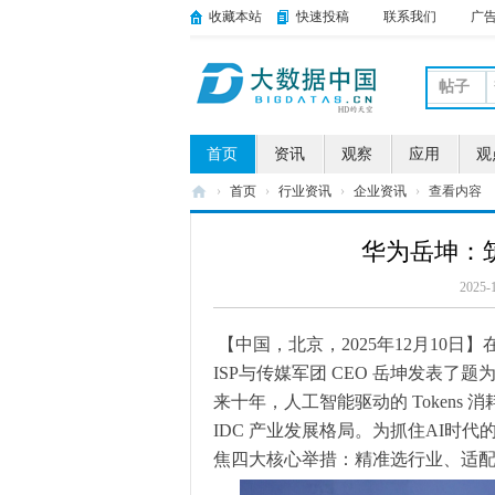
收藏本站
快速投稿
联系我们
广
帖子
首页
资讯
观察
应用
观
›
首页
›
行业资讯
›
企业资讯
›
查看内容
大
华为岳坤：筑
数
据
2025-
中
【中国，北京，2025年12月10日
国
ISP与传媒军团 CEO 岳坤发表了题
来十年，人工智能驱动的 Tokens
IDC 产业发展格局。为抓住AI时
焦四大核心举措：精准选行业、适