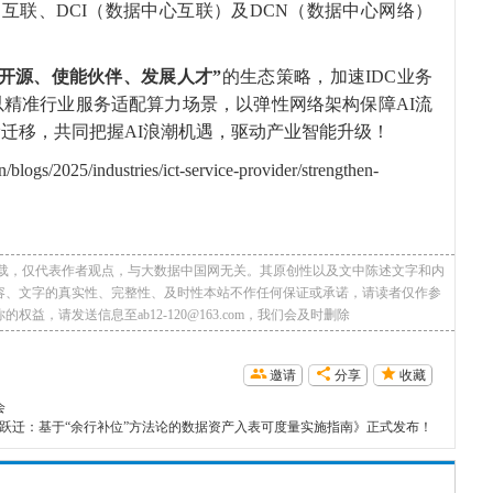
G高速互联、DCI（数据中心互联）及DCN（数据中心网络）
。
件开源、使能伙伴
、发展人才
”
的生态策略，加速IDC业务
精准行业服务适配算力场景，以弹性网络架构保障AI流
迁移，共同把握AI浪潮机遇，驱动产业智能升级！
gs/2025/industries/ict-service-provider/strengthen-
转载，仅代表作者观点，与大数据中国网无关。其原创性以及文中陈述文字和内
容、文字的真实性、完整性、及时性本站不作任何保证或承诺，请读者仅作参
，请发送信息至ab12-120@163.com，我们会及时删除
邀请
分享
收藏
会
跃迁：基于“余行补位”方法论的数据资产入表可度量实施指南》正式发布！