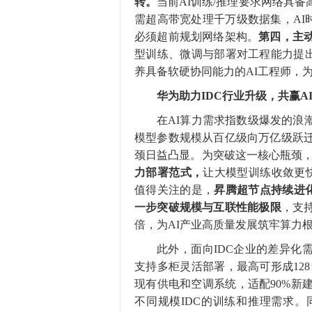
转。
当前AI训练/推理要求网络具
需超高带宽处理千万级数据集，AI
必须超前规划网络架构。
第四，主
型训练、微调与部署对工程能力提出
养具备软硬协同能力的AI工程师，
华为助力IDC行业
升级
，
共
赢A
在AI算力需求指数级爆发的浪
模型参数规模从百亿级向万亿级跃
颈日益凸显。为突破这一核心瓶颈
力部署
范式
，
让大模型训练收敛更快
值得关注的是，
昇腾超节点持续进
一步突破规模与互联性能极限
，支持
倍，为AI产业高质量发展筑牢算力
此外，面向IDC企业的差异化
支持多柜灵活部署，最高可形成128
现有供电和空调系统，适配90%新
不同规模IDC的训练和推理需求。