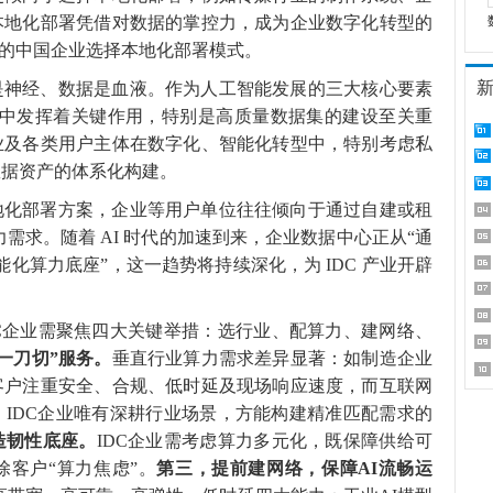
本地化部署凭借对数据的掌控力，成为企业数字化转型的
%的中国企业选择本地化部署模式。
是神经、数据是血液。作为人工智能发展的三大核心要素
程中发挥着关键作用，特别是高质量数据集的建设至关重
业及各类用户主体在数字化、智能化转型中，特别考虑私
数据资产的体系化构建。
地化部署方案，企业等用户单位往往倾向于通过自建或租
力需求。随着 AI 时代的加速到来，企业数据中心正从“通
智能化算力底座”，这一趋势将持续深化，为 IDC 产业开辟
DC企业需聚焦四大关键举措：选行业、配算力、建网络、
“一刀切”
服务
。
垂直行业算力需求差异显著：如制造企业
客户注重安全、合规、低时延及现场响应速度，而互联网
IDC企业唯有深耕行业场景，方能构建精准匹配需求的
造
韧性
底座。
IDC企业需考虑算力多元化，既保障供给可
客户“算力焦虑”。
第三，提前建网络，
保障
AI流畅运