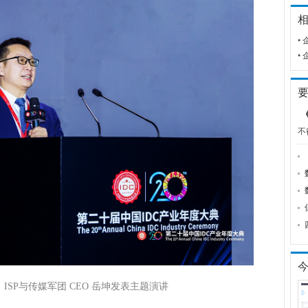
•
•
不
ISP与传媒军团 CEO 岳坤发表主题演讲