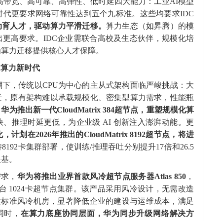
备高带宽、高可靠、高弹性、低时延四大能力：工业AI模型
时代更要求网络可靠性达到五个九标准。这些均要求IDC
动育人才，
驱动
算力平滑
迁移
。
算力生态（如昇腾）的模
更高要求。IDC企业需联合高校及生态伙伴，规模化培
为算力迁移提供核心人才保障。
I
算力新
时代
潮下，传统以CPU为中心的主从式架构面临严峻挑战：大
迁，原有架构难以承载规模化、密集型算力需求，性能瓶
，
华为推出新一代
CloudMatrix
384超节点，重塑
规模化
算
、推理时延更低，为企业级 AI 创新注入澎湃动能。更
化，
计划在2
026
年
推出的
CloudMatrix
8192超节点
，
将进
8192卡集群部署，使训练/推理吞吐分别提升17倍和26.5
根基。
需求，
华为将推出业界首款风冷超节点服务器Atlas 850
，
台 1024卡超节点集群。该产品采用风冷设计，无需改造
建标准风冷机房，显著降低企业的建设与运维成本，满足
同时，
在算力底座
协同层面，华为同步升级网络解决方