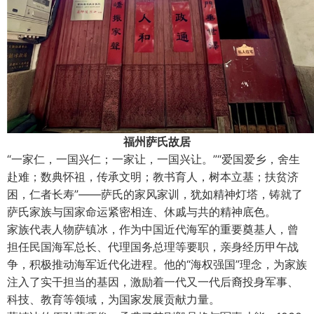
福州萨氏故居
“一家仁，一国兴仁；一家让，一国兴让。”“爱国爱乡，舍生
赴难；数典怀祖，传承文明；教书育人，树本立基；扶贫济
困，仁者长寿”——萨氏的家风家训，犹如精神灯塔，铸就了
萨氏家族与国家命运紧密相连、休戚与共的精神底色。
家族代表人物萨镇冰，作为中国近代海军的重要奠基人，曾
担任民国海军总长、代理国务总理等要职，亲身经历甲午战
争，积极推动海军近代化进程。他的“海权强国”理念，为家族
注入了实干担当的基因，激励着一代又一代后裔投身军事、
科技、教育等领域，为国家发展贡献力量。