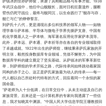
萨镇冰的侄孙萨师俊，承袭了其刚毅品格与军事才能。1938
年武汉会战中，他任中山舰舰长，面对日机狂轰滥炸，腿断
臂伤仍死守战位，最终与舰同沉，以生命践行了“舰存与存，
舰亡与亡”的铮铮誓言。
到萨氏十八代，更是涌现出多位科技界的领军人物——如物
理学泰斗萨本栋、半导体与微电子学界先驱萨支唐、中国有
机化学奠基人之一萨本铁、海军著名应用化学家萨本茂等。
此外，萨本远、萨本通、萨本祈等亦在各自的专业领域取得
了卓越成就。1922年出生的萨师煊，继续秉承萨氏家族的开
明主张，毅然投身数据库专业领域，凭借不懈努力，为中国
数据库学科的建立奠定了坚实基础。从萨镇冰的军事革新壮
举，到萨师煊的学术开拓之路，代际传承间始终跳动着家国
同构的赤子之心。这正是萨氏家族最为动人的传承——每一
代人都以自己所处时代特有的方式，回应着同一个永恒的家
国命题。
“萨老师为人十分低调，在日常交往中，从未主动提及自己的
家族背景。后来还是一位计算机界的专家向我透露了一些信
息，我才知晓其中渊源。”中国人民大学信息学院王珊教授回