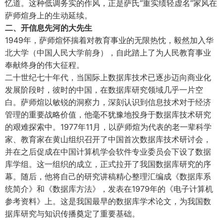
忆道。这种低调务实的作风，正是萨氏“重实绩轻虚名”家风在
萨师煊身上的生动延续。
二、开信息先河的大先生
1949年，萨师煊怀揣着对教育事业的无限热忱，毅然加入华
北大学（中国人民大学前身），自此踏上了为人民教育事业
奉献终身的伟大征程。
二十世纪七十年代，当国际上数据库技术已逐步迈向商业化
发展阶段时，彼时的中国，在数据库研究领域几乎一片空
白。萨师煊以敏锐的洞察力，深刻认识到信息技术对于经济
管理的重要战略价值，他毫不犹豫地投身于数据库技术研究
的艰难探索中。1977年11月，以萨师煊为代表的老一辈科学
家、教育家在黄山组织召开了中国首次数据库技术研讨会，
并在之后促成在中国计算机学会软件专业委员会下设了数据
库学组。这一组织的成立，正式拉开了我国数据库研究的序
幕。随后，他将自己的研究讲稿精心整理汇编成《数据库系
统简介》和《数据库方法》，发表在1979年的《电子计算机
参考资料》上。这是我国最早的数据库学术论文，为我国数
据库研究与知识传播奠定了重要基础。