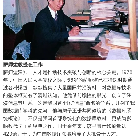
萨师煊教授在工作
萨师煊深知，人才是推动技术突破与创新的核心关键。1978
年，中国人民大学复校之际，56岁的萨师煊已在特殊时期通
过各种渠道，默默搜集了大量国际前沿资料，对数据库技术
的整体框架有了清晰认知。他凭借前瞻性的眼光，创立了经
济信息管理系，这是我国首个以“信息”命名的学系，开创了我
国数据库学科的先河。他与弟子王珊共同修编的《数据库系
统概论》，不仅是我国首部系统化的数据库教材，更成为影
响数代学子的经典之作。四十余年来，该书累计印刷量达
420余万册，为中国数据库领域培养了大批骨干人才。