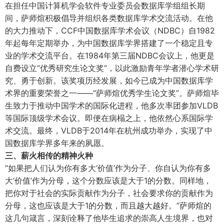
在担任中国计算机学会软件专业委员会数据库学组组长期
间，萨师煊积极倡导并组织各类数据库学术交流活动。在他
的大力推动下，CCF中国数据库学术会议（NDBC）自1982
年起每年定期举办，为中国数据库学界搭建了一个稳定且专
业的学术交流平台。在1984年第三届NDBC会议上，他更是
自费设立“优秀研究生论文奖”，以此激励青年学者潜心学术研
究、勇于创新。该奖项历经发展，如今已成为中国数据库学
术界的重要荣誉之一——“萨师煊优秀学生论文奖”。萨师煊毕
生致力于推动中国学术的国际化进程，他多次率团参加VLDB
等国际顶级学术会议。即便在病榻之上，他依然心系国际学
术交流。最终，VLDB于2014年在杭州成功举办，实现了中
国数据库学界多年来的夙愿。
三、薪火相传的精神火种
“如果把人们认为你有多大‘价值’作为分子、你自认为你有多
大‘价值’作为分母，这个分数应该是大于1的分数。同样地，
把你对于社会的实际贡献作为分子，社会要求你的贡献作为
分母，这也应该是大于1的分数，而且越大越好。”萨师煊的
这几句箴言，深刻诠释了他毕生追求的崇高人生境界，也对