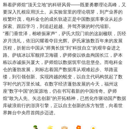
释着萨师煊“顶天立地”的科研风骨——既要勇攀理论高峰，又
要深入扎根应用沃土。从实验室里的理论萌芽，到产业界的
枝繁叶茂，电科金仓的成长轨迹正是中国数据库事业从起步
探索、跟踪学习，到追赶超越、并驾齐驱的时代缩影。
“雁门垂世泽，榕峤振家声”，萨氏大院门前的这副楹联，历经
岁月洗礼，依旧闪耀着夺目光辉。萨氏家族数百年来的发展
历程，折射出中国从“师夷长技”到“科技自立”的艰辛奋进之
路。萨镇冰以军舰捍卫海疆，萨师俊以铁血殉国长江，萨本
栋以赤诚振兴厦大，萨师煊以数据筑牢信息堡垒。而电科金
仓的蓬勃发展，则标志着国产数据库从艰难起步、筚路蓝
缕，到引领创新、实现跨越的蜕变，以自主代码构筑起了数
字时代的万里长城。在数字经济蓬勃发展的今天，福州这
座“数字中国”的策源地，仍在书写着新的中国传奇。萨师
煊“敢为人先、矢志创新”的开拓精神，已然化作驱动国产数据
库破浪前行的澎湃引擎，正以自主创新的东方智慧，向着世
界舞台中央昂首阔步迈进。