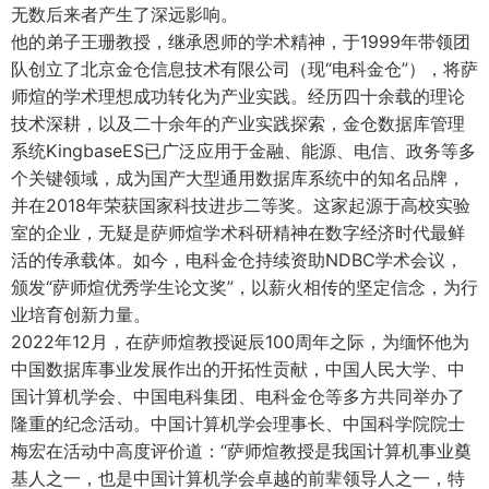
无数后来者产生了深远影响。
他的弟子王珊教授，继承恩师的学术精神，于1999年带领团
队创立了北京金仓信息技术有限公司（现“电科金仓”），将萨
师煊的学术理想成功转化为产业实践。经历四十余载的理论
技术深耕，以及二十余年的产业实践探索，金仓数据库管理
系统KingbaseES已广泛应用于金融、能源、电信、政务等多
个关键领域，成为国产大型通用数据库系统中的知名品牌，
并在2018年荣获国家科技进步二等奖。这家起源于高校实验
室的企业，无疑是萨师煊学术科研精神在数字经济时代最鲜
活的传承载体。如今，电科金仓持续资助NDBC学术会议，
颁发“萨师煊优秀学生论文奖”，以薪火相传的坚定信念，为行
业培育创新力量。
2022年12月，在萨师煊教授诞辰100周年之际，为缅怀他为
中国数据库事业发展作出的开拓性贡献，中国人民大学、中
国计算机学会、中国电科集团、电科金仓等多方共同举办了
隆重的纪念活动。中国计算机学会理事长、中国科学院院士
梅宏在活动中高度评价道：“萨师煊教授是我国计算机事业奠
基人之一，也是中国计算机学会卓越的前辈领导人之一，特