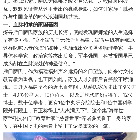
史。榕城朱紫坊萨氏大院那历经岁月洗礼、斑驳陆离的砖
瓦，默默见证着从这里走出的巍峨身影，如何让家族血脉始
终与中国变革的时代浪潮同频共振。
一、血脉相承的家国基因
探寻雁门萨氏家族的历史长河，便能发现萨师煊的人生选择
早有迹可循。“这个家族自元代迁居福建，家族中既有萨镇冰
这样叱咤风云的海军统帅，也涌现出众多著名物理学家、半
导体科学家、政治家等杰出后裔，军事强国、科技报国早已
成为刻在血脉深处的神圣使命。”
雁门萨氏，作为福建福州声名远扬的名门望族，向来对文化
教育极为重视，也正因如此，家族人才如雨后春笋般不断涌
现。自迁入福建至今的近七百年间，从萨氏家族走出了9位进
士、40多位举人、10位诗人，以及近现代的6位将军、12位
博士、数十位学者，更有1位中央研究院院士和1位中国科学
院外籍院士，真正称得上“人杰满天下”。这个集“海军世
家”“科技名门”“教育世家”“慈善世家”等诸多美誉于一身的家
族，在中国历史的画卷上留下了浓墨重彩的一笔。