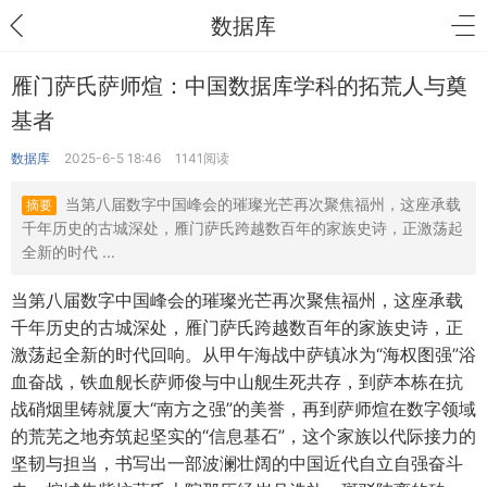
数据库
雁门萨氏萨师煊：中国数据库学科的拓荒人与奠
基者
数据库
2025-6-5 18:46
1141阅读
当第八届数字中国峰会的璀璨光芒再次聚焦福州，这座承载
摘要
千年历史的古城深处，雁门萨氏跨越数百年的家族史诗，正激荡起
全新的时代 ...
当第八届数字中国峰会的璀璨光芒再次聚焦福州，这座承载
千年历史的古城深处，雁门萨氏跨越数百年的家族史诗，正
激荡起全新的时代回响。从甲午海战中萨镇冰为“海权图强”浴
血奋战，铁血舰长萨师俊与中山舰生死共存，到萨本栋在抗
战硝烟里铸就厦大“南方之强”的美誉，再到萨师煊在数字领域
的荒芜之地夯筑起坚实的“信息基石”，这个家族以代际接力的
坚韧与担当，书写出一部波澜壮阔的中国近代自立自强奋斗