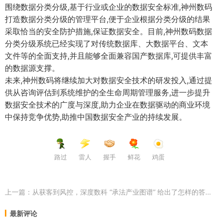
围绕数据分类分级,基于行业或企业的数据安全标准,神州数码
打造数据分类分级的管理平台,便于企业根据分类分级的结果
采取恰当的安全防护措施,保证数据安全。目前,神州数码数据
分类分级系统已经实现了对传统数据库、大数据平台、文本
文件等的全面支持,并且能够全面兼容国产数据库,可提供丰富
的数据源支撑。
未来,神州数码将继续加大对数据安全技术的研发投入,通过提
供从咨询评估到系统维护的全生命周期管理服务,进一步提升
数据安全技术的广度与深度,助力企业在数据驱动的商业环境
中保持竞争优势,助推中国数据安全产业的持续发展。
路过
雷人
握手
鲜花
鸡蛋
上一篇：
从获客到风控，深度数科 “承法产业图谱” 给出了怎样的答案？
最新评论