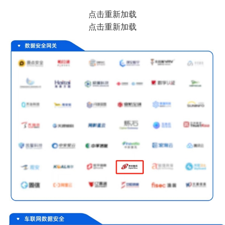
点击重新加载
点击重新加载