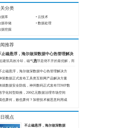
相关分类
数据库
•
云技术
数据存储
•
数据处理
数据挖掘
要闻推荐
不止磁悬浮，海尔做深数据中心热管理解决
起建筑高效冷却，磁气悬浮是绕不开的最优解，而
方
不止磁悬浮，海尔做深数据中心热管理解决方
神策数据正式发布工具类互联网产品解决方案
铸就数据安全防线，神州数码正式发布TDMP数
数字化转型助推，200亿元数据治理市场空间
成也萧何，败也萧何？加密技术被恶意利用成
今日视点
不止磁悬浮，海尔做深数据