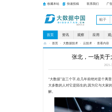
收藏本站
快速投稿
联系我们
广
帖子
首页
资讯
观察
应用
观
›
首页
›
大数据技术
›
云技术
›
查看内容
大
张北，一场关于大
数
据
2021-
中
“大数据”这三个字,在几年前绝对是个离
国
大多数的人对它是陌生的,因为它与大家
解。