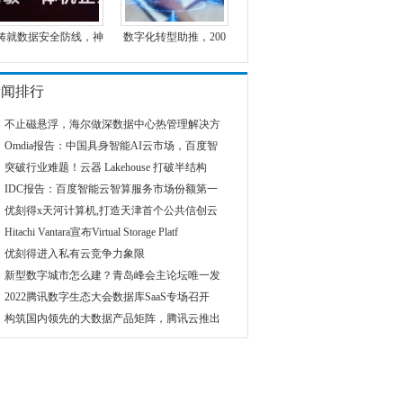
铸就数据安全防线，神
数字化转型助推，200
新闻排行
不止磁悬浮，海尔做深数据中心热管理解决方
Omdia报告：中国具身智能AI云市场，百度智
突破行业难题！云器 Lakehouse 打破半结构
IDC报告：百度智能云智算服务市场份额第一
优刻得x天河计算机,打造天津首个公共信创云
Hitachi Vantara宣布Virtual Storage Platf
优刻得进入私有云竞争力象限
新型数字城市怎么建？青岛峰会主论坛唯一发
2022腾讯数字生态大会数据库SaaS专场召开
构筑国内领先的大数据产品矩阵，腾讯云推出