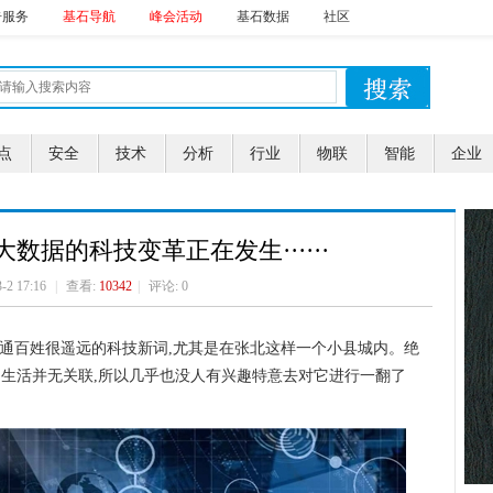
告服务
基石导航
峰会活动
基石数据
社区
点
安全
技术
分析
行业
物联
智能
企业
数据的科技变革正在发生······
3-2 17:16
|
查看:
10342
|
评论: 0
普通百姓很遥远的科技新词,尤其是在张北这样一个小县城内。绝
的生活并无关联,所以几乎也没人有兴趣特意去对它进行一翻了