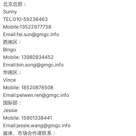
北京总部：
Sunny
TEL:010-59236463
Mobile:13522977758
Email:fei.sun@gmgc.info
西南区：
Bingo
Mobile: 13980934452
Email:bin.song@gmgc.info
华南区：
Vince
Mobile: 18520876508
Email:peiwen.ren@gmgc.info
国际部：
Jessie
Mobile: 15901338441
Email:jessie.wang@gmgc.info
媒体、市场合作请联系：