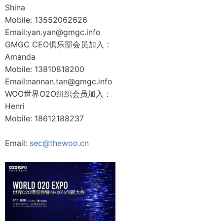
Shina
Mobile: 13552062626
Email:yan.yan@gmgc.info
GMGC CEO俱乐部会员加入：
Amanda
Mobile: 13810818200
Email:nannan.tan@gmgc.info
WOO世界O2O组织会员加入：
Henri
Mobile: 18612188237
Email:
sec@thewoo.cn