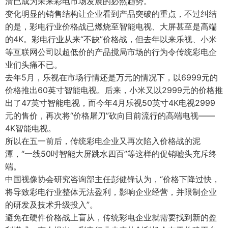
清已成为未来彩电市场发展的必然趋势。
变化明显的销售结构让企业看到产品突破的重点，不过纠结
的是，彩电行业价格战已燃烧至智能电视、大屏甚至是高端
的4K。彩电行业从来“不缺”价格战，但去年以来乐视、小米
等互联网公司以超低价的产品搅局市场的行为令传统彩电企
业们头痛不已。
去年5月，乐视在市场行情还是万元的情况下，以6999元的
价格推出60英寸智能电视。后来，小米又以2999元的价格推
出了47英寸智能电视，而今年4月乐视50英寸4K电视2999
元的售价，再次将“价格屠刀”砍向目前流行的高端电视——
4K智能电视。
所以在五一前后，传统彩电企业又再次陷入价格战的泥
潭，“一线50吋智能大屏跳水四百”等这样的促销嘘头充斥终
端。
中国视像协会研究咨询部主任彭健锋认为，“价格下降过快，
将导致彩电行业整体无法盈利，影响企业经营，并限制企业
的研发及技术升级投入”。
避免在硬件价格战上盲从，传统彩电企业就需要找到新的盈