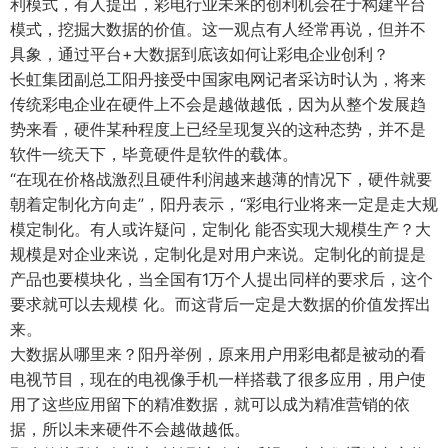
利模式，有人提出，彩电行业未来的创利机会在于构建平台
模式，挖掘大数据的价值。这一观点有人经常再说，但并不
具象，通过平台+大数据到底该如何让彩电企业创利？
长虹集团副总工阳丹接受中国家电网记者采访时认为，将来
传统彩电企业在硬件上不会是越做越低，因为从整个发展趋
势来看，硬件某种程度上已经呈现复兴的这种态势，并不是
软件一统天下，毕竟硬件是软件的载体。
“在现在价格战激烈且硬件利润越来越薄的情况下，硬件就要
朝着定制化方向走”，阳丹表示，“彩电行业将来一定是走大规
模定制化。有人或许疑问，定制化 能否实现大规模生产？大
规模是对企业来说，定制化是对用户来说。定制化的前提是
产品也要模块化，当全国有1万个人提出同样的要求后，这个
要求就可以去规模 化。而这背后一定是大数据的价值发挥出
来。
大数据从哪里来？阳丹举例，原来用户用彩电都是被动的看
电视节目，现在的电视像手机一样搭载了很多应用，用户使
用了这些应用留下的精准数据，就可以成为精准营销的依
据，所以未来硬件不会越做越低。