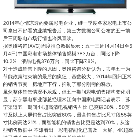
2014年心情凉透的要属彩电企业，继一季度各家彩电上市公
司拿出不好看的业绩报告后，第三方数据公司公布的五一前
后三周彩电市场行情也冷风直吹。
据奥维咨询(AVC)周度推总数据显示：五一三周(4月14日至5
月4日)中国彩电市场整体销售规模383万台，同比下降
10.2%；液晶电视376万台，同比下降7.8%。
对于造成销售下降的原因，奥维咨询分析认为，去年五一为
节能政策结束前的最后的疯狂，基数较大，2014年回归正常
的销售节奏；房地产下行，抑制了部分刚需的释放。
虽然整体销售情况不乐观，但五一期间彩电销售结构变化明
显，苏宁黑电事业部总经理常江向中国家电网记者表示，苏
宁渠道五一期间4K超高清电视销售占比 已突破30%，50英
寸及以上大屏销售占比突破60%，最高销售占比尺寸段55英
寸比例高达21%，而智能机的销售占比更是达到70%，从这
些销售数据中 不难看出，彩电智能化已普及，大屏、4K超高